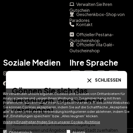
Verwalten Sie Ihren
Gutschein
Geschenkbox-Shop von
Paradores
Kontakt
Offizieller Pestana-
Gutscheinshop
Offizieller Vila Galé-
Gutscheinshop
Soziale Medien
Ihre Sprache
Instagram
EN
ES
IT
PT
SCHLIESSEN
Facebook
Gönnen Sie sich das
DE
FR
NL
YouTube
Wir verwenden unsere eigenen Cookies und Cookies von Drittanbietern für
Vergnügen, das Sie echt
Analysezwecke und zeigen Ihnen Werbung im Zusammenhang mit Ihren
Präferenzen, basierend auf Ihren Surfgewohnheiten (z. B. besuchte Websites).
TikTok
Sie können Cookies akzeptieren, indem Sie auf die Schaltfläche „Akzeptiere
verdienen!
alle“ klicken, oder deren Verwendung konfigurieren oder ablehnen, indem Sie
LinkedIn
auf „Einstellungen speichern“ bzw. „Alles leugnen“ klicken.
Weitere Einzelheiten finden Sie in unserer Cookie-Richtlinie
Melden Sie sich an, um exklusiven Zugang zu
Gewinnspielen und Angeboten in Ihrer Stadt zu erhalten.
Obligatorisch
Analytik