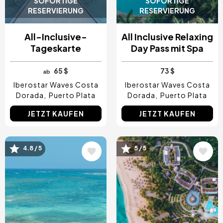
SOFORTIGE
SOFORTIGE
RESERVIERUNG
RESERVIERUNG
All-Inclusive-
All Inclusive Relaxing
Tageskarte
Day Pass mit Spa
65 $
73 $
ab
Iberostar Waves Costa
Iberostar Waves Costa
Dorada
Puerto Plata
Dorada
Puerto Plata
JETZT KAUFEN
JETZT KAUFEN
Bild
Bild
4.8 / 5
5 / 5