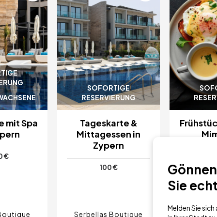
TIGE
IERUNG
SOFORTIGE
SOF
RWACHSENE
RESERVIERUNG
RESER
e mit Spa
Tageskarte &
Frühstüc
ypern
Mittagessen in
Mi
Zypern
0 €
Gönnen 
100 €
Sie ech
Melden Sie sic
Boutique
Serbellas Boutique
Serbell