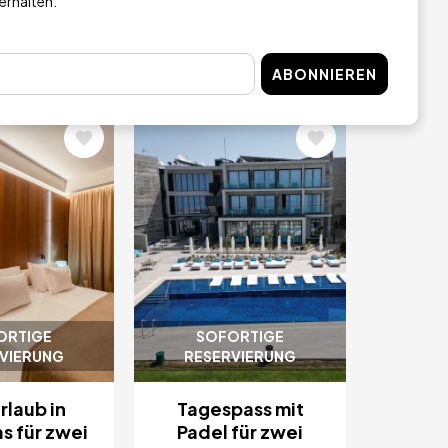
 erhalten.
Paphos
Hotel
Paphos
 KAUFEN
JETZT KAUFEN
ABONNIEREN
Bild
ORTIGE
SOFORTIGE
VIERUNG
RESERVIERUNG
rlaub in
Tagespass mit
s für zwei
Padel für zwei