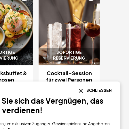
ORTIGE
SOFORTIGE
VIERUNG
RESERVIERUNG
ksbuffet &
Cocktail-Session
mosen
für zwei Personen
SCHLIESSEN
28 €
80 €
Sie sich das Vergnügen, das
t verdienen!
h an, um exklusiven Zugang zu Gewinnspielen und Angeboten
as Boutique
Serbellas Boutique