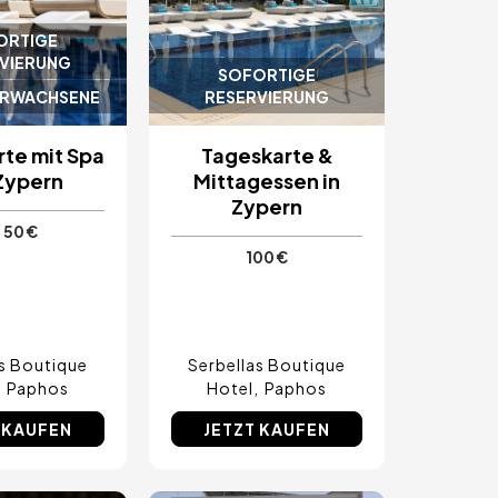
ORTIGE
VIERUNG
SOFORTIGE
ERWACHSENE
RESERVIERUNG
te mit Spa
Tageskarte &
Zypern
Mittagessen in
Zypern
50 €
100 €
as Boutique
Serbellas Boutique
Paphos
Hotel
Paphos
 KAUFEN
JETZT KAUFEN