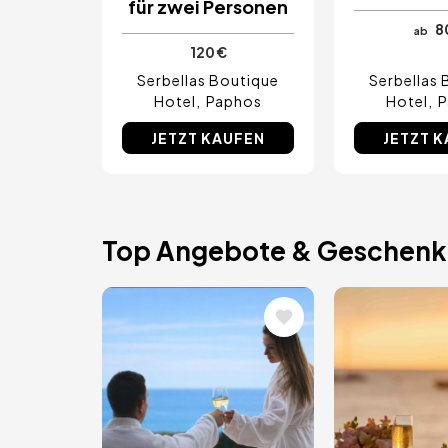
für zwei Personen
8
ab
120 €
Serbellas Boutique
Serbellas 
Hotel
Paphos
Hotel
P
JETZT KAUFEN
JETZT 
Top Angebote & Geschenk
Bild
Bild