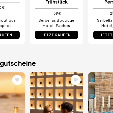
Frühstück
Per
0 €
139 €
2
Boutique
Serbellas Boutique
Serbell
aphos
Hotel
Paphos
Hotel
KAUFEN
JETZT KAUFEN
JETZT
gutscheine
Bild
Bild