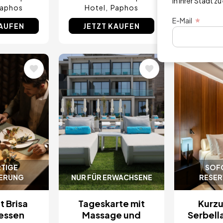
in Ihrer Stadt zu
aphos
Hotel
Paphos
Hotel
E-Mail
KAUFEN
JETZT KAUFEN
JETZT
Bild
Bild
TIGE
SOF
IERUNG
NUR FÜR ERWACHSENE
RESER
 Brisa
Tageskarte mit
Kurzu
essen
Massage und
Serbella