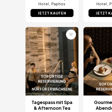
Hotel
Paphos
Hotel
P
JETZT KAUFEN
JETZT 
Bild
Bild
SOFORTIGE
RESERVIERUNG
SOFOR
NUR FÜR ERWACHSENE
RESERV
Tagespass mit Spa
Gourmet
& Afternoon Tea
Abend