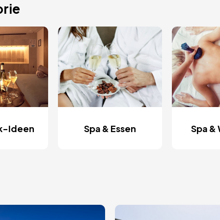
rie
k-Ideen
Spa & Essen
Spa & 
Bild