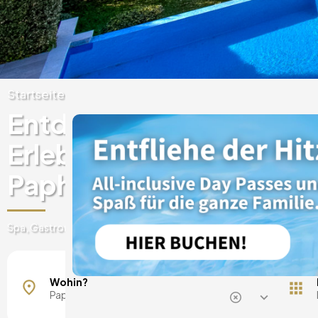
Startseite
Zypern
Paphos
Entdecken Sie einzigart
Erlebnisse in Luxushotel
Paphos
Spa, Gastronomie, Tageskarten, Ausflüge und vieles mehr
Kissonerga
Wohin?