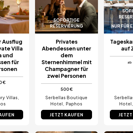
SOF
RESER
SOFORTIGE
RESERVIERUNG
NUR FÜR 
r Ausflug
Privates
Tageskar
vate Villa
Abendessen unter
auf 
a und
dem
sen für
Sternenhimmel mit
ab
rsonen
Champagner für
zwei Personen
0 €
500 €
y Villas
Serbellas Boutique
Serbell
hos
Hotel
Paphos
Hotel
KAUFEN
JETZT KAUFEN
JETZT