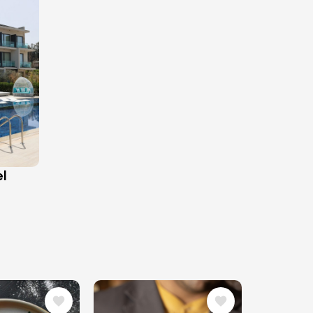
el
Bild