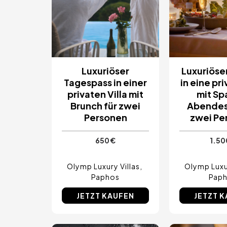
Luxuriöser
Luxuriöse
Tagespass in einer
in eine pri
privaten Villa mit
mit Sp
Brunch für zwei
Abendes
Personen
zwei Pe
650 €
1.50
Olymp Luxury Villas
Olymp Luxur
Paphos
Pap
JETZT KAUFEN
JETZT 