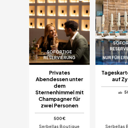
SOFOR
RESERV
SOFORTIGE
RESERVIERUNG
NUR FÜR E
Privates
Tageskart
Abendessen unter
auf Z
dem
Sternenhimmel mit
5
ab
Champagner für
zwei Personen
500 €
Serbellas Boutique
Serbellas 