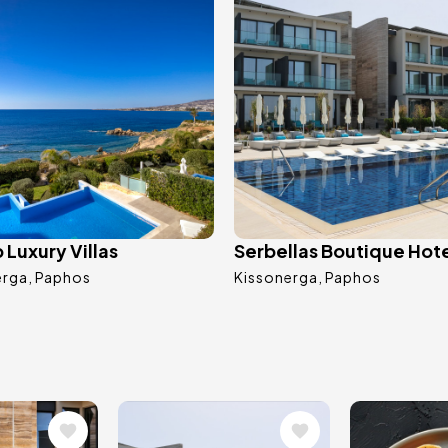
Luxury Villas
Serbellas Boutique Hot
erga
Paphos
Kissonerga
Paphos
Bild
Bild