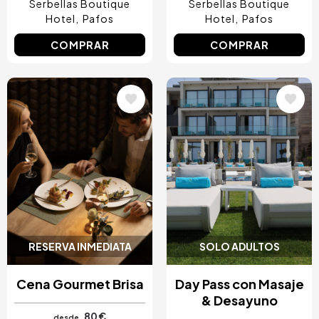
Serbellas Boutique
Serbellas Boutique
Hotel
Pafos
Hotel
Pafos
COMPRAR
COMPRAR
Image
Image
RESERVA INMEDIATA
SOLO ADULTOS
Cena Gourmet Brisa
Day Pass con Masaje
& Desayuno
80 €
desde