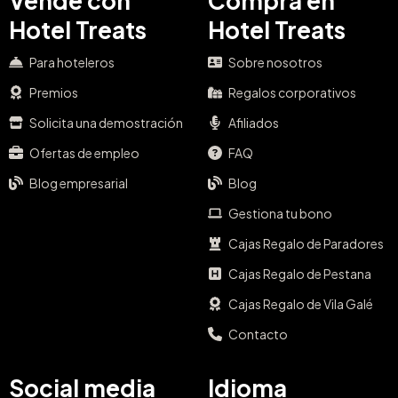
Vende con
Compra en
Hotel Treats
Hotel Treats
Para hoteleros
Sobre nosotros
Premios
Regalos corporativos
Solicita una demostración
Afiliados
Ofertas de empleo
FAQ
Blog empresarial
Blog
Gestiona tu bono
Cajas Regalo de Paradores
Cajas Regalo de Pestana
Cajas Regalo de Vila Galé
Contacto
Social media
Idioma