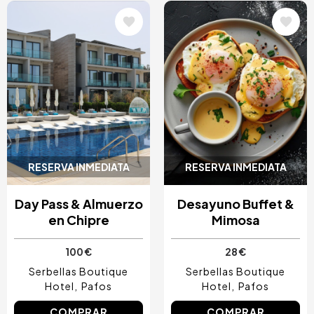
Image
Image
RESERVA INMEDIATA
RESERVA INMEDIATA
Day Pass & Almuerzo
Desayuno Buffet &
en Chipre
Mimosa
100 €
28 €
Serbellas Boutique
Serbellas Boutique
Hotel
Pafos
Hotel
Pafos
COMPRAR
COMPRAR