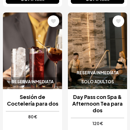
Image
Image
RESERVA INMEDIATA
RESERVA INMEDIATA
SOLO ADULTOS
Sesión de
Day Pass con Spa &
Coctelería para dos
Afternoon Tea para
dos
80 €
120 €