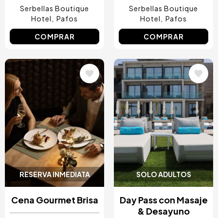
Serbellas Boutique
Serbellas Boutique
Hotel
Pafos
Hotel
Pafos
COMPRAR
COMPRAR
Image
Image
RESERVA INMEDIATA
SOLO ADULTOS
Cena Gourmet Brisa
Day Pass con Masaje
& Desayuno