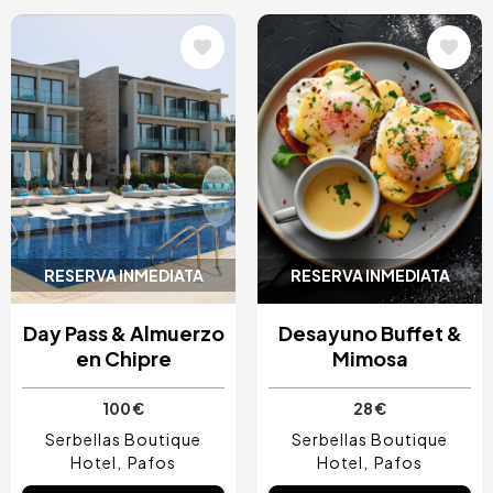
Image
Image
RESERVA INMEDIATA
RESERVA INMEDIATA
Day Pass & Almuerzo
Desayuno Buffet &
en Chipre
Mimosa
100 €
28 €
Serbellas Boutique
Serbellas Boutique
Hotel
Pafos
Hotel
Pafos