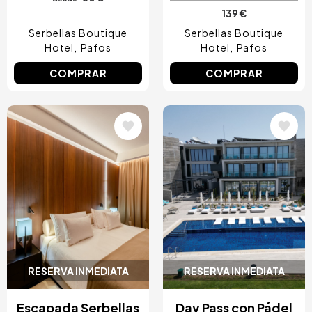
139 €
Serbellas Boutique
Serbellas Boutique
Hotel
Pafos
Hotel
Pafos
COMPRAR
COMPRAR
Image
Image
RESERVA INMEDIATA
RESERVA INMEDIATA
Escapada Serbellas
Day Pass con Pádel