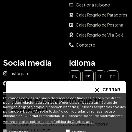
Gestiona tu bono
Cajas Regalo de Paradores
Cajas Regalo de Pestana
Cajas Regalo de Vila Galé
Contacto
Social media
Idioma
Instagram
EN
ES
IT
PT
Facebook
CERRAR
DE
FR
NL
YouTube
¡Date el capricho que te
Utilizamos cookies propias y de terceros con fines analíticos y mostrarte
publicidad relacionada con tus preferencias, en base a tus hábitos de
TikTok
navegación (por ejemplo, sitios web visitados). Puedes aceptar las cookies
mereces!
pulsando el botón "Aceptar Todos" o configurarlas o rechazar su uso
LinkedIn
clicando en "Guardar Preferencias" o "Rechazar Todos" respectivamente.
Ver mas detalles sobre nuestra Política de Cookies aquí.
Regístrate para tener acceso exclusivo a sorteos y
ofertas en tu ciudad.
Obligatorio
Analítica