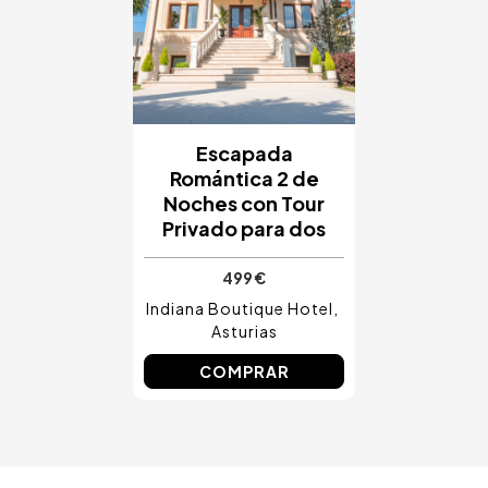
Costa Blanca, España
Bilbao, España
Cancún, México
Ámsterdam, Países Bajos
Nice, Francia
Escapada
Romántica 2 de
Noches con Tour
Privado para dos
499 €
Indiana Boutique Hotel
Asturias
COMPRAR