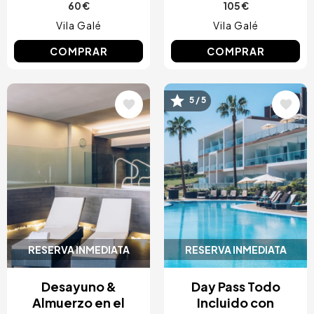
60 €
105 €
Vila Galé
Vila Galé
COMPRAR
COMPRAR
Image
Image
5 / 5
RESERVA INMEDIATA
RESERVA INMEDIATA
Desayuno &
Day Pass Todo
Almuerzo en el
Incluido con