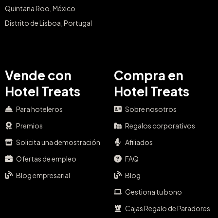
Quintana Roo, México
Distrito de Lisboa, Portugal
Vende con
Compra en
Hotel Treats
Hotel Treats
Para hoteleros
Sobre nosotros
Premios
Regalos corporativos
Solicita una demostración
Afiliados
Ofertas de empleo
FAQ
Blog empresarial
Blog
Gestiona tu bono
Cajas Regalo de Paradores