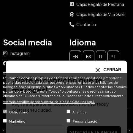
Cajas Regalo de Pestana
Cajas Regalo de Vila Galé
Contacto
Social media
Idioma
Instagram
EN
ES
IT
PT
Facebook
CERRAR
DE
FR
NL
YouTube
¡Date el capricho que te
Utilizamos cookies propias y de terceros con fines analíticos y mostrarte
publicidad relacionada con tus preferencias, en base a tus hábitos de
TikTok
navegación (por ejemplo, sitios web visitados). Puedes aceptar las cookies
mereces!
pulsando el botón "Aceptar Todos" o configurarlas o rechazar su uso
LinkedIn
clicando en "Guardar Preferencias" o "Rechazar Todos" respectivamente.
Ver mas detalles sobre nuestra Política de Cookies aquí.
Regístrate para tener acceso exclusivo a sorteos y
ofertas en tu ciudad.
Obligatorio
Analítica
© Hotel Treats 2026
Email
Marketing
Personalización
SUSCRÍBETE AHORA
Tel: +34 871 51 00 40 (9:00 - 19:00 CEST)