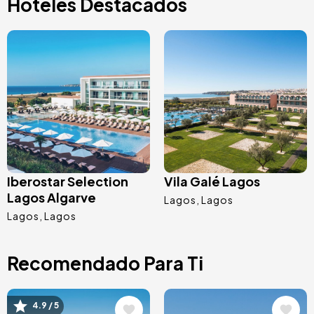
Hoteles Destacados
Image
Image
Iberostar Selection
Vila Galé Lagos
Lagos Algarve
Lagos
Lagos
Lagos
Lagos
Recomendado Para Ti
Image
Image
4.9 / 5