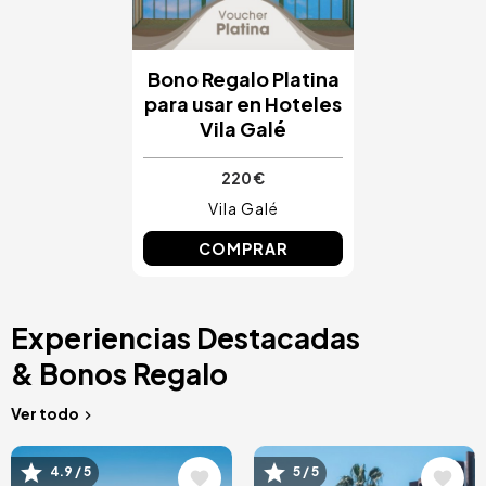
Bono Regalo Platina
para usar en Hoteles
Vila Galé
220 €
Vila Galé
COMPRAR
Experiencias Destacadas
& Bonos Regalo
Ver todo
Image
Image
4.9 / 5
5 / 5