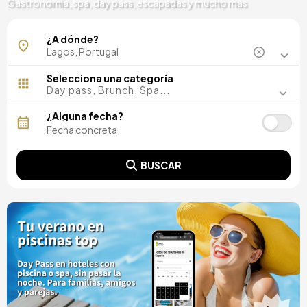
Gastronomía, spa, day pass, escapadas y mucho mas
¿A dónde?
Selecciona una categoría
Day pass, Brunch, Spa...
¿Alguna fecha?
BUSCAR