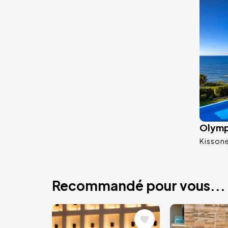
Olymp 
Kisson
Recommandé pour vous...
Image
Image