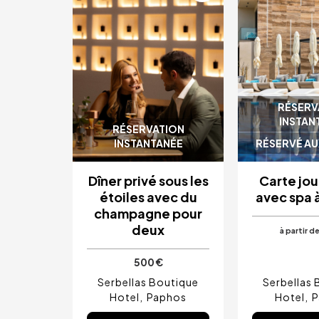
RÉSERV
INSTAN
RÉSERVATION
INSTANTANÉE
RÉSERVÉ AU
Dîner privé sous les
Carte jou
étoiles avec du
avec spa 
champagne pour
deux
à partir d
500 €
Serbellas Boutique
Serbellas 
Hotel
Paphos
Hotel
P