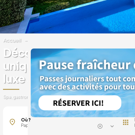
Accueil
Chypre
Paphos
Découvrez des expérien
uniques dans des hôtels
luxe à Paphos
Spa, gastronomie, cartes journalières, escapades et bien plus enco
Kissonerga
Où ?