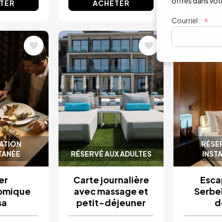
offres dans votre
TER
ACHETER
AC
Courriel :
Image
Image
ATION
RÉSE
TANÉE
RÉSERVÉ AUX ADULTES
INST
er
Carte journalière
Esca
omique
avec massage et
Serbel
sa
petit-déjeuner
d