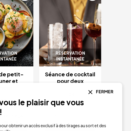
RVATION
RÉSERVATION
ANTANÉE
INSTANTANÉE
de petit-
Séance de cocktail
uner et
pour deux
mosa
FERMER
80 €
ous le plaisir que vous
28 €
!
as Boutique
Serbellas Boutique
Paphos
Hotel
Paphos
our obtenir un accès exclusif à des tirages au sort et des