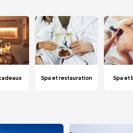
 cadeaux
Spa et restauration
Spa et 
ge
Image