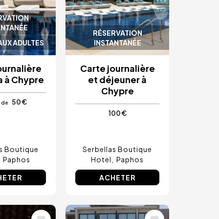
RVATION
ANTANÉE
RÉSERVATION
AUX ADULTES
INSTANTANÉE
ournalière
Carte journalière
a à Chypre
et déjeuner à
Chypre
50 €
r de
100 €
as Boutique
Serbellas Boutique
Paphos
Hotel
Paphos
HETER
ACHETER
Image