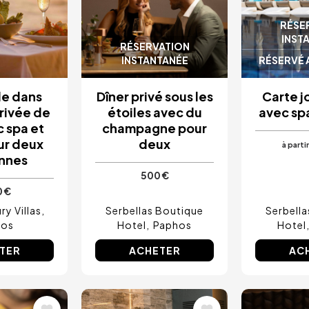
RÉSE
INST
RÉSERVATION
INSTANTANÉE
RÉSERVÉ 
e dans
Dîner privé sous les
Carte j
privée de
étoiles avec du
avec sp
c spa et
champagne pour
ur deux
deux
à parti
nnes
500 €
0 €
y Villas
Serbellas Boutique
Serbell
hos
Hotel
Paphos
Hotel
TER
ACHETER
AC
Image
Image