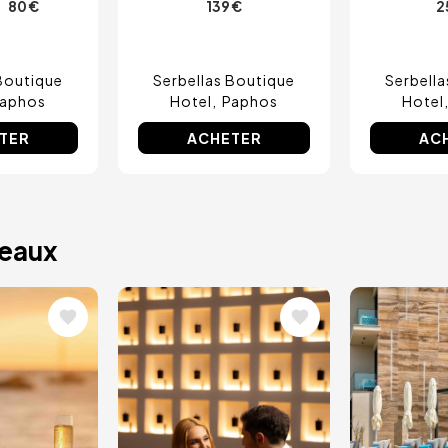
80 €
139 €
2
e
Boutique
Serbellas Boutique
Serbell
aphos
Hotel
Paphos
Hotel
TER
ACHETER
AC
deaux
Image
Image