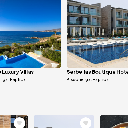
Luxury Villas
Serbellas Boutique Hot
erga
Paphos
Kissonerga
Paphos
Image
Image