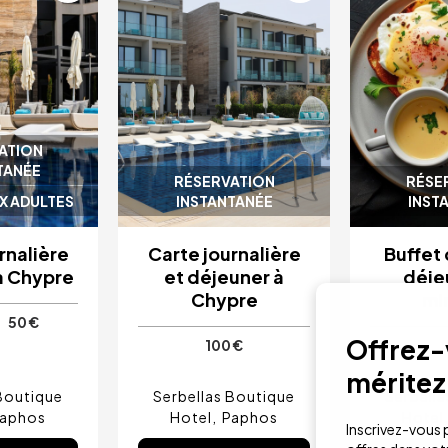
ATION
TANÉE
RÉSERVATION
RÉSE
X ADULTES
INSTANTANÉE
INST
rnalière
Carte journalière
Buffet 
à Chypre
et déjeuner à
déje
Chypre
mi
50 €
e
Offrez-v
100 €
méritez
Boutique
Serbellas Boutique
Serbell
aphos
Hotel
Paphos
Hotel
Inscrivez-vous p