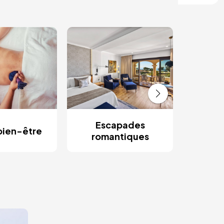
Res
Escapades
bien-être
romantiques