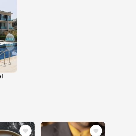
el
Image