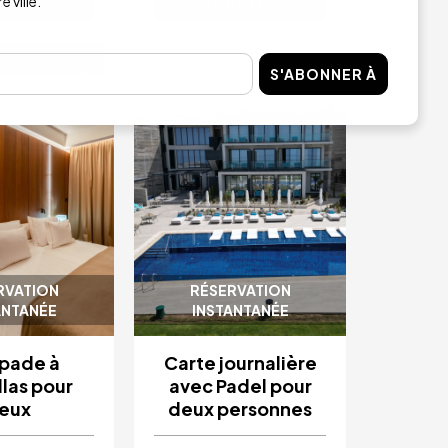
 ville.
HETER
ACHETER
S'ABONNER À
Image
RVATION
RÉSERVATION
ANTANÉE
INSTANTANÉE
pade à
Carte journalière
las pour
avec Padel pour
eux
deux personnes