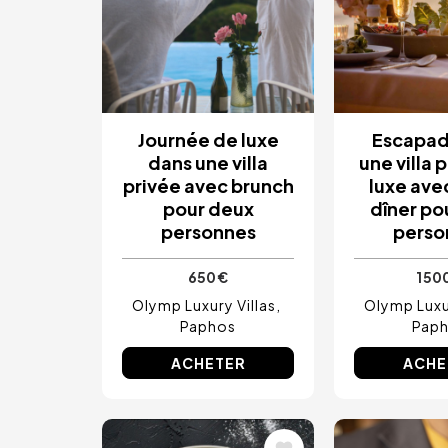
Journée de luxe
Escapad
dans une villa
une villa 
privée avec brunch
luxe ave
pour deux
dîner po
personnes
perso
650 €
1 50
Olymp Luxury Villas
Olymp Luxur
Paphos
Pap
ACHETER
ACHE
Image
Image