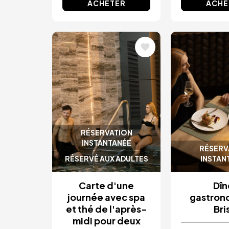
ACHETER
ACHE
Image
Image
RÉSERVATION
INSTANTANÉE
RÉSERV
RÉSERVÉ AUX ADULTES
INSTAN
Carte d'une
Dîn
journée avec spa
gastron
et thé de l'après-
Bri
midi pour deux