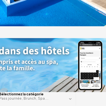
ces
 de
re
Une date e
Sélectionnez la catégorie
Pass journée, Brunch, Spa...