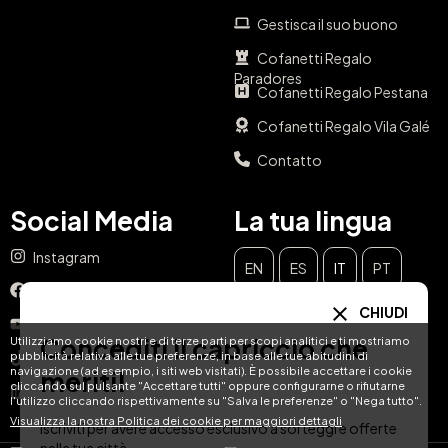
Gestisca il suo buono
Cofanetti Regalo
Paradores
Cofanetti Regalo Pestana
Cofanetti Regalo Vila Galé
Contatto
Social Media
La tua lingua
Instagram
EN
ES
IT
PT
Facebook
CHIUDI
DE
FR
NL
YouTube
Concediti il capriccio che
Utilizziamo cookie nostri e di terze parti per scopi analitici e ti mostriamo
pubblicità relativa alle tue preferenze, in base alle tue abitudini di
TikTok
navigazione (ad esempio, i siti web visitati). È possibile accettare i cookie
meriti!
cliccando sul pulsante "Accettare tutti" oppure configurarne o rifiutarne
LinkedIn
l'utilizzo cliccando rispettivamente su "Salva le preferenze" o "Nega tutto".
Visualizza la nostra Politica dei cookie per maggiori dettagli
Iscriviti per avere accesso esclusivo a sorteggi e offerte
nella tua città.