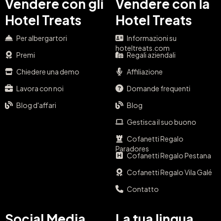
Vendere con gli
Vendere con la
Hotel Treats
Hotel Treats
Per albergartori
Informazioni su
hoteltreats.com
Premi
Regali aziendali
Chiedere una demo
Affiliazione
Lavora con noi
Domande frequenti
Blog d'affari
Blog
Gestisca il suo buono
Cofanetti Regalo
Paradores
Cofanetti Regalo Pestana
Cofanetti Regalo Vila Galé
Contatto
Social Media
La tua lingua