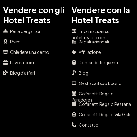
Vendere con gli
Vendere con la
Hotel Treats
Hotel Treats
Per albergartori
Informazioni su
hoteltreats.com
Premi
Regali aziendali
Chiedere una demo
Affiliazione
Lavora con noi
Domande frequenti
Blog d'affari
Blog
Gestisca il suo buono
Cofanetti Regalo
Paradores
Cofanetti Regalo Pestana
Cofanetti Regalo Vila Galé
Contatto