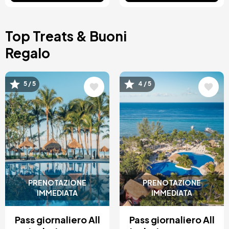
Top Treats & Buoni
Regalo
Immagine
Immagine
5 / 5
4 / 5
PRENOTAZIONE
PRENOTAZIONE
IMMEDIATA
IMMEDIATA
Pass giornaliero All
Pass giornaliero All