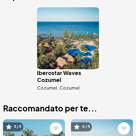
Immagine
Iberostar Waves
Cozumel
Cozumel
Cozumel
Raccomandato per te...
Immagine
Immagine
5 / 5
4 / 5