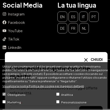
Social Media
La tua lingua
Instagram
EN
ES
IT
PT
Facebook
DE
FR
NL
YouTube
TikTok
LinkedIn
CHIUDI
Concediti il capriccio che
Utilizziamo cookie nostri e di terze parti per scopi analitici e ti mostriamo
© Hotel Treats 2026
pubblicità relativa alle tue preferenze, in base alle tue abitudini di navigazione
(ad esempio, i siti web visitati). È possibile accettare i cookie cliccando sul
meriti!
pulsante "Accettare tutti" oppure configurarne o rifiutarne l'utilizzo cliccando
Tel: +34 871 51 00 40 (9:00 - 19:00 CEST)
rispettivamente su "Salva le preferenze" o "Nega tutto".
Visualizza la nostra Politica dei cookie per maggiori dettagli
Iscriviti per avere accesso esclusivo a sorteggi e offerte
Condizioni di utilizzo
Informativa sulla privacy
Avviso legale
nella tua città.
Obbligatorio
Analitica
Politica dei cookie
Email
Marketing
Personalizzazione