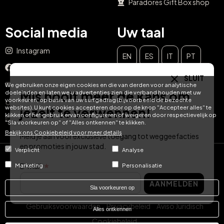
Paradores Gift Box shop
Social media
Uw taal
Instagram
EN
ES
IT
PT
Facebook
SLUIT
DE
FR
NL
YouTube
We gebruiken onze eigen cookies en die van derden voor analytische
Mis nooit meer de kans om
doeleinden en laten we u advertenties zien die verband houden met uw
voorkeuren, op basis van uw surfgedrag (bijvoorbeeld de bezochte
TikTok
websites). U kunt cookies accepteren door op de knop "Accepteer alles" te
jezelf te verwennen!
klikken of het gebruik ervan configureren of weigeren door respectievelijk op
LinkedIn
"Sla voorkeuren op" of "Alles ontkennen" te klikken.
Bekijk ons ​​Cookiebeleid voor meer details
Meld je aan voor exclusieve toegang tot weggeefacties
en promoties in jouw stad.
Verplicht
Analyse
© Hotel Treats 2026
E-mail
Marketing
Personalisatie
AANMELDEN
Tel: +34 871 51 00 40 (9:00 - 19:00 CEST)
Sla voorkeuren op
Gebruiksvoorwaarden
Privacybeleid
Aviso Juridisch
Alles ontkennen
Cookiebeleid