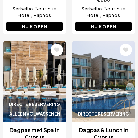
Serbellas Boutique
Serbellas Boutique
Hotel
Paphos
Hotel
Paphos
NU KOPEN
NU KOPEN
Afbeelding
Afbeelding
DIRECTE RESERVERING
ALLEEN VOLWASSENEN
DIRECTE RESERVERING
Dagpas met Spa in
Dagpas & Lunch in
Cyprus
Cyprus