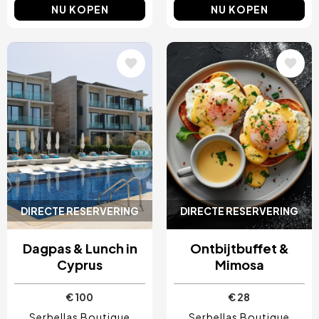
NU KOPEN
NU KOPEN
Afbeelding
Afbeelding
DIRECTE RESERVERING
DIRECTE RESERVERING
Dagpas & Lunch in
Ontbijtbuffet &
Cyprus
Mimosa
€ 100
€ 28
Serbellas Boutique
Serbellas Boutique