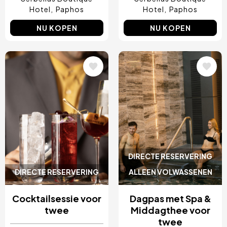
Hotel
Paphos
Hotel
Paphos
NU KOPEN
NU KOPEN
Afbeelding
Afbeelding
DIRECTE RESERVERING
DIRECTE RESERVERING
ALLEEN VOLWASSENEN
Cocktailsessie voor
Dagpas met Spa &
twee
Middagthee voor
twee