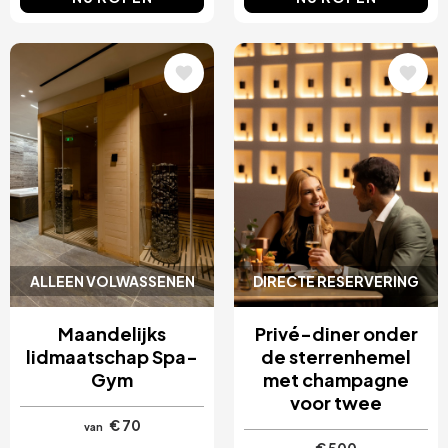
Afbeelding
Afbeelding
ALLEEN VOLWASSENEN
DIRECTE RESERVERING
Maandelijks
Privé-diner onder
lidmaatschap Spa-
de sterrenhemel
Gym
met champagne
voor twee
€ 70
van
€ 500