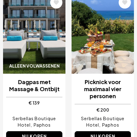
Afbeelding
Afbeelding
ALLEEN VOLWASSENEN
Dagpas met
Picknick voor
Massage & Ontbijt
maximaal vier
personen
€ 139
€ 200
Serbellas Boutique
Serbellas Boutique
Hotel
Paphos
Hotel
Paphos
NU KOPEN
NU KOPEN