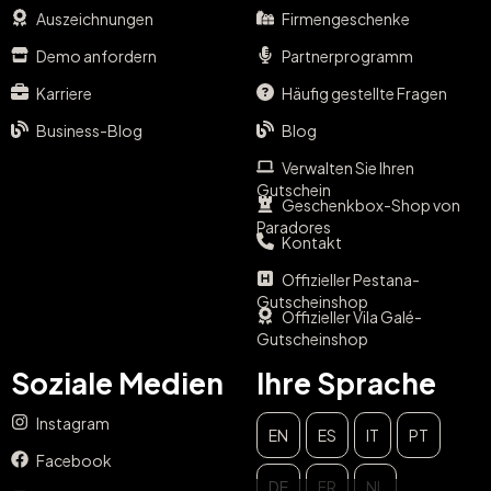
Auszeichnungen
Firmengeschenke
Demo anfordern
Partnerprogramm
Karriere
Häufig gestellte Fragen
Business-Blog
Blog
Verwalten Sie Ihren
Gutschein
Geschenkbox-Shop von
Paradores
Kontakt
Offizieller Pestana-
Gutscheinshop
Offizieller Vila Galé-
Gutscheinshop
Soziale Medien
Ihre Sprache
Instagram
EN
ES
IT
PT
Facebook
DE
FR
NL