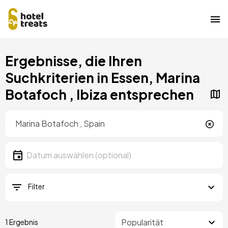
Direkt
Ergebnisse, die Ihren
zum
Inhalt
Suchkriterien in Essen, Marina
Botafoch , Ibiza entsprechen
Standort
Lokalität
Datum
Datum auswählen
Filter
1 Ergebnis