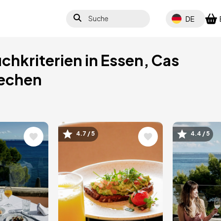
Suche
Select your lang
DE
uchkriterien in Essen, Cas
rechen
4.7 / 5
4.4 / 5
Bild
Bild