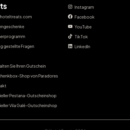
ts
Instagram
 hoteltreats.com
Facebook
engeschenke
YouTube
nerprogramm
TikTok
g gestellte Fragen
LinkedIn
lten Sie Ihren Gutschein
henkbox-Shop von Paradores
akt
zieller Pestana-Gutscheinshop
ieller Vila Galé-Gutscheinshop