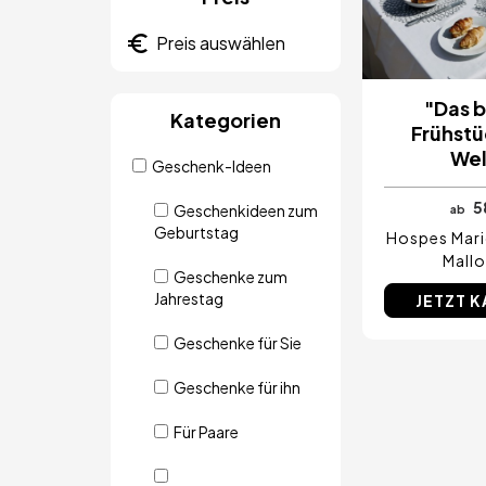
"Das 
Kategorien
Frühstü
Wel
Geschenk-Ideen
5
Geschenkideen zum
ab
Geburtstag
Hospes Mari
Mallo
Geschenke zum
Jahrestag
JETZT 
Geschenke für Sie
Geschenke für ihn
Für Paare