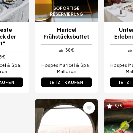
SOFORTIGE
RESERVIERUNG
beste
Maricel
Unter
ck der
Frühstücksbuffet
Erlebni
t"
38 €
ab
ab
8 €
cel & Spa
Hospes Maricel & Spa
Hospes Ma
rca
Mallorca
Mal
KAUFEN
JETZT KAUFEN
JETZT
5 / 5
Bild
Bild