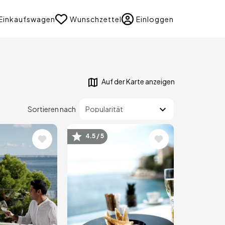
uage
Einkaufswagen
Wunschzettel
Einloggen
Auf der Karte anzeigen
Sortieren nach
4.5 / 5
Bild