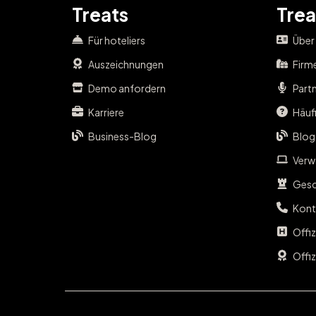
Treats
Trea
Für hoteliers
Über
Auszeichnungen
Firm
Demo anfordern
Part
Karriere
Häufi
Business-Blog
Blog
Verwa
Gesc
Kont
Offi
Offiz