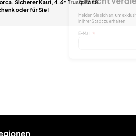
t verdienen!
rca. Sicherer Kauf, 4.6* Trustpilot &
henk oder für Sie!
h an, um exklusiven Zugang zu Gewinnspielen und Angeboten
 erhalten.
ABONNIEREN
egionen