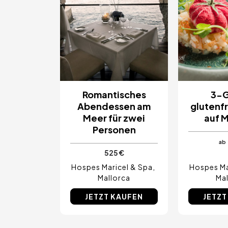
Romantisches
3-
Abendessen am
glutenf
Meer für zwei
auf M
Personen
ab
525 €
Hospes Maricel & Spa
Hospes Ma
Mallorca
Mal
JETZT KAUFEN
JETZT
Gönnen 