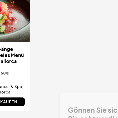
Gänge
reies Menü
allorca
50 €
ricel & Spa
lorca
SCHLIESSEN
 KAUFEN
Sie sich das Vergnügen, das