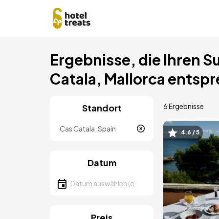
Direkt
Ergebnisse, die Ihren S
zum
Inhalt
Catala, Mallorca entsp
6 Ergebnisse
Standort
Lokalität
4.6 / 5
Bild
Datum
Datum auswählen
Preis