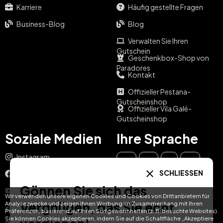
Karriere
Häufig gestellte Fragen
Business-Blog
Blog
Verwalten Sie Ihren
Gutschein
Geschenkbox-Shop von
Paradores
Kontakt
Offizieller Pestana-
Gutscheinshop
Offizieller Vila Galé-
Gutscheinshop
Soziale Medien
Ihre Sprache
Instagram
EN
ES
IT
PT
SCHLIESSEN
Facebook
DE
FR
NL
Gönnen Sie sich das
YouTube
Wir verwenden unsere eigenen Cookies und Cookies von Drittanbietern für
Vergnügen, das Sie echt
Analysezwecke und zeigen Ihnen Werbung im Zusammenhang mit Ihren
TikTok
Präferenzen, basierend auf Ihren Surfgewohnheiten (z. B. besuchte Websites).
Sie können Cookies akzeptieren, indem Sie auf die Schaltfläche „Akzeptiere