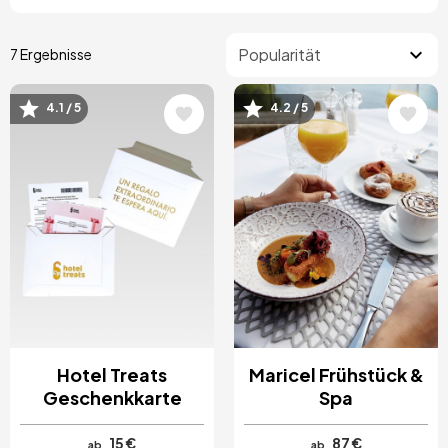
7 Ergebnisse
4.1 / 5
4.2 / 5
Bild
Bild
Hotel Treats
Maricel Frühstück &
Geschenkkarte
Spa
15 €
87 €
ab
ab