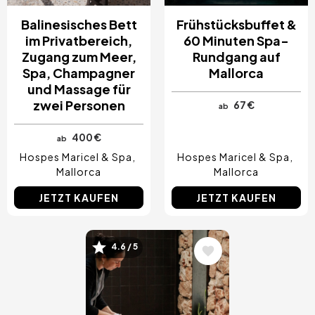
Balinesisches Bett
Frühstücksbuffet &
im Privatbereich,
60 Minuten Spa-
Zugang zum Meer,
Rundgang auf
Spa, Champagner
Mallorca
und Massage für
zwei Personen
67 €
ab
400 €
ab
Hospes Maricel & Spa
Hospes Maricel & Spa
Mallorca
Mallorca
JETZT KAUFEN
JETZT KAUFEN
4.6 / 5
Bild