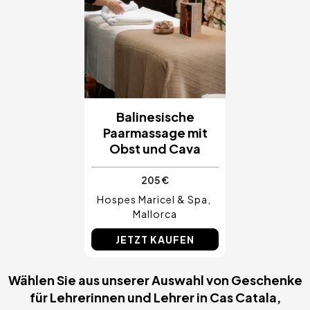
Balinesische
Paarmassage mit
Obst und Cava
205 €
Hospes Maricel & Spa
Mallorca
JETZT KAUFEN
Wählen Sie aus unserer Auswahl von Geschenke
für Lehrerinnen und Lehrer in Cas Catala,