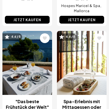
Hospes Maricel & Spa
Mallorca
JETZT KAUFEN
JETZT KAUFEN
4.6 / 5
4.6 / 5
Bild
Bild
"Das beste
Spa-Erlebnis mit
Frühstück der Welt"
Mittagessen oder