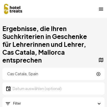
Direkt
Ergebnisse, die Ihren
zum
Inhalt
Suchkriterien in Geschenke
für Lehrerinnen und Lehrer,
Cas Catala, Mallorca
entsprechen
Standort
Lokalität
Datum
Datum auswählen
Filter