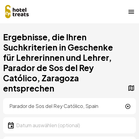
Direkt
Ergebnisse, die Ihren
zum
Inhalt
Suchkriterien in Geschenke
für Lehrerinnen und Lehrer,
Parador de Sos del Rey
Católico, Zaragoza
entsprechen
Standort
Lokalität
Datum
Datum auswählen