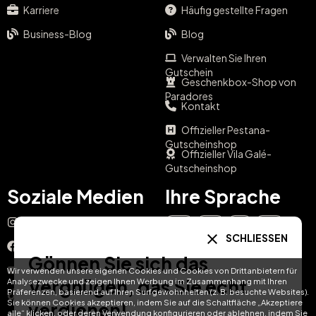
Karriere
Häufig gestellte Fragen
Business-Blog
Blog
Verwalten Sie Ihren
Gutschein
Geschenkbox-Shop von
Paradores
Kontakt
Offizieller Pestana-
Gutscheinshop
Offizieller Vila Galé-
Gutscheinshop
Soziale Medien
Ihre Sprache
Instagram
EN
ES
IT
PT
SCHLIESSEN
Facebook
Gönnen Sie sich das
DE
FR
NL
YouTube
Wir verwenden unsere eigenen Cookies und Cookies von Drittanbietern für
Vergnügen, das Sie echt
Analysezwecke und zeigen Ihnen Werbung im Zusammenhang mit Ihren
Präferenzen, basierend auf Ihren Surfgewohnheiten (z. B. besuchte Websites).
TikTok
Sie können Cookies akzeptieren, indem Sie auf die Schaltfläche „Akzeptiere
verdienen!
alle“ klicken, oder deren Verwendung konfigurieren oder ablehnen, indem Sie