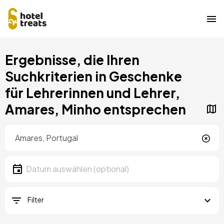
Direkt
Ergebnisse, die Ihren
zum
Inhalt
Suchkriterien in Geschenke
für Lehrerinnen und Lehrer,
Amares, Minho entsprechen
Standort
Lokalität
Datum
Datum auswählen
Filter