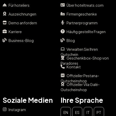
Für hoteliers
Über hoteltreats.com
Auszeichnungen
Firmengeschenke
Demo anfordern
Partnerprogramm
Karriere
Häufig gestellte Fragen
Business-Blog
Blog
Verwalten Sie Ihren
Gutschein
Geschenkbox-Shop von
Paradores
Kontakt
Offizieller Pestana-
Gutscheinshop
Offizieller Vila Galé-
Gutscheinshop
Soziale Medien
Ihre Sprache
Instagram
EN
ES
IT
PT
SCHLIESSEN