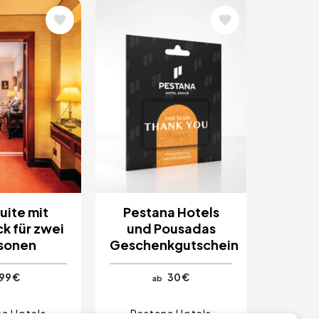
Bild
uite mit
Pestana Hotels
k für zwei
und Pousadas
sonen
Geschenkgutschein
99 €
30 €
ab
a Hotels
Pestana Hotels