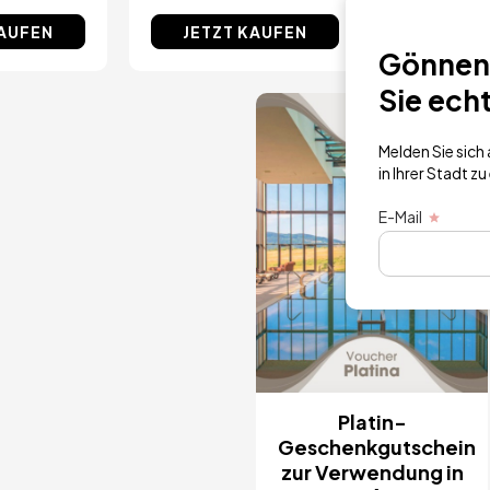
KAUFEN
JETZT KAUFEN
JETZT
Gönnen 
Sie ech
Bild
Melden Sie sic
in Ihrer Stadt zu
E-Mail
Platin-
Geschenkgutschein
zur Verwendung in