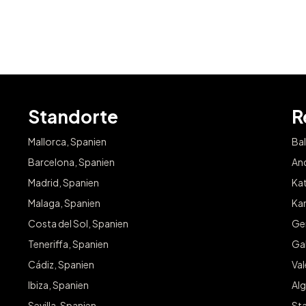
Standorte
R
Mallorca, Spanien
Bal
Barcelona, Spanien
And
Madrid, Spanien
Kat
Malaga, Spanien
Kan
Costa del Sol, Spanien
Ge
Teneriffa, Spanien
Gal
Cádiz, Spanien
Va
Ibiza, Spanien
Alg
Sevilla, Spanien
Sta