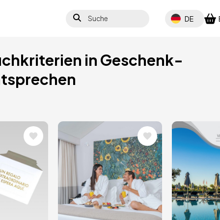
Suche
Select your lang
DE
uchkriterien in Geschenk-
entsprechen
Bild
Bild