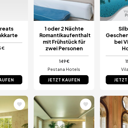
Treats
1 oder 2 Nächte
Sil
kkarte
Romantikaufenthalt
Geschen
mit Frühstück für
bei V
zwei Personen
Ho
5 €
149 €
1
Pestana Hotels
Vil
KAUFEN
JETZT KAUFEN
JETZT
Bild
Bild