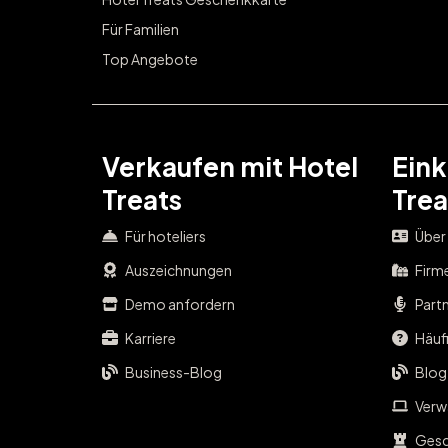
Für Familien
Top Angebote
Verkaufen mit Hotel
Eink
Treats
Trea
Für hoteliers
Über
Auszeichnungen
Firm
Demo anfordern
Part
Karriere
Häufi
Business-Blog
Blog
Verwa
Gesc