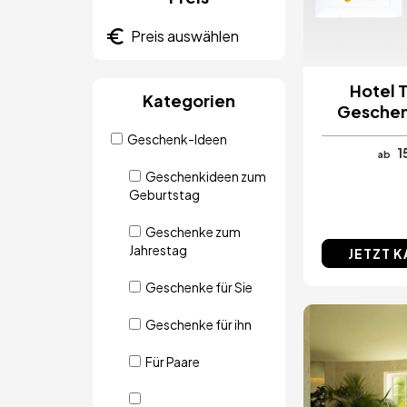
Hotel 
Kategorien
Geschen
Geschenk-Ideen
1
ab
Geschenkideen zum
Geburtstag
Geschenke zum
Jahrestag
JETZT 
Geschenke für Sie
Geschenke für ihn
Bild
Für Paare