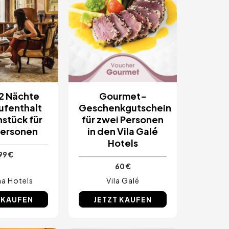
 2 Nächte
Gourmet-
ufenthalt
Geschenkgutschein
hstück für
für zwei Personen
Personen
in den Vila Galé
Hotels
99 €
60 €
a Hotels
Vila Galé
 KAUFEN
JETZT KAUFEN