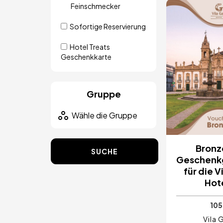
Feinschmecker
Bild
Sofortige Reservierung
Hotel Treats
Geschenkkarte
Gruppe
Bronz
SUCHE
Geschenk
für die V
Hot
105
Vila 