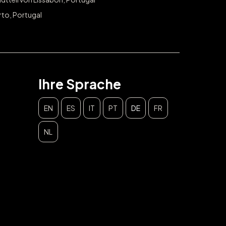
rto, Portugal
Ihre Sprache
EN
ES
IT
PT
DE
FR
NL