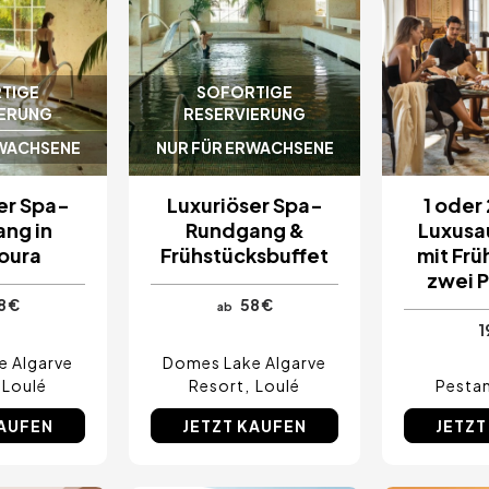
TIGE
SOFORTIGE
IERUNG
RESERVIERUNG
RWACHSENE
NUR FÜR ERWACHSENE
er Spa-
Luxuriöser Spa-
1 oder
ng in
Rundgang &
Luxusa
oura
Frühstücksbuffet
mit Frü
zwei 
8 €
58 €
ab
1
e Algarve
Domes Lake Algarve
Loulé
Resort
Loulé
Pestan
KAUFEN
JETZT KAUFEN
JETZT