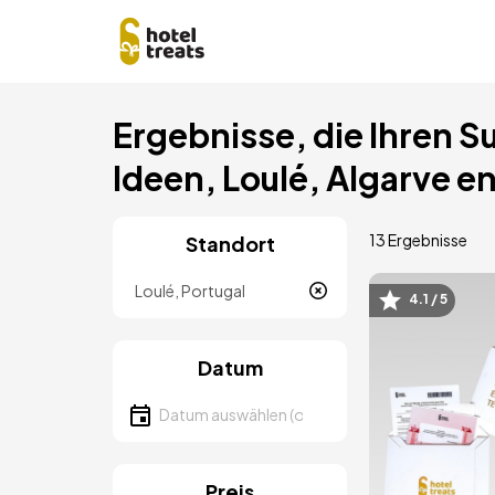
Direkt
Ergebnisse, die Ihren S
zum
Inhalt
Ideen, Loulé, Algarve 
13 Ergebnisse
Standort
Lokalität
4.1 / 5
Bild
Datum
Datum auswählen
Preis