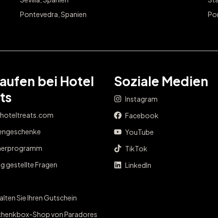
Pontevedra, Spanien
Po
aufen bei Hotel
Soziale Medien
ts
Instagram
 hoteltreats.com
Facebook
engeschenke
YouTube
nerprogramm
TikTok
g gestellte Fragen
LinkedIn
lten Sie Ihren Gutschein
henkbox-Shop von Paradores