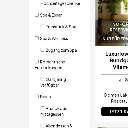
Hochzeitsgeschenke
Spa & Essen
SOFOR
Frühstück & Spa
RESERV
Spa & Wellness
NUR FÜR E
Zugang zum Spa
Luxuriös
Rundga
Romantische
Vilam
Entdeckungen
Ganzjährig
2
ab
verfügbar
Domes Lak
Essen
Resort
Brunch oder
JETZT 
Mittagessen
Abendessen &