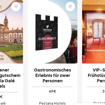
Bild
Bild
ener
Gastronomisches
VIP-S
gutschein
Erlebnis für zwei
Frühstüc
ila Galé
Personen
Per
els
69 €
3
 €
Galé
Pestana Hotels
Pestan