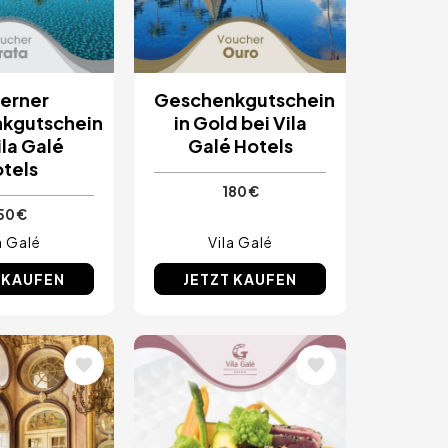
berner
Geschenkgutschein
kgutschein
in Gold bei Vila
ila Galé
Galé Hotels
tels
180 €
50 €
a Galé
Vila Galé
 KAUFEN
JETZT KAUFEN
Bild