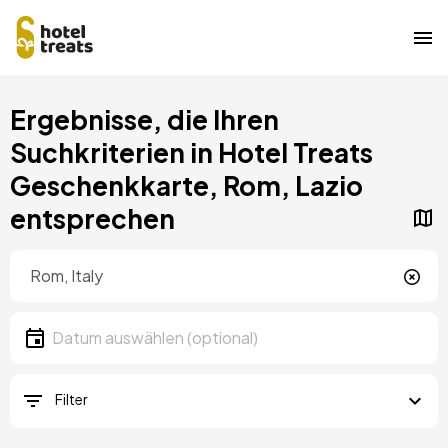
Direkt
Ergebnisse, die Ihren
zum
Inhalt
Suchkriterien in Hotel Treats
Geschenkkarte, Rom, Lazio
entsprechen
Standort
Lokalität
Datum
Datum auswählen
Filter