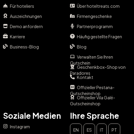
Für hoteliers
Über hoteltreats.com
Auszeichnungen
Firmengeschenke
Demo anfordern
Partnerprogramm
Karriere
Häufig gestellte Fragen
Business-Blog
Blog
Verwalten Sie Ihren
Gutschein
Geschenkbox-Shop von
Paradores
Kontakt
Offizieller Pestana-
Gutscheinshop
Offizieller Vila Galé-
Gutscheinshop
Soziale Medien
Ihre Sprache
Instagram
EN
ES
IT
PT
SCHLIESSEN