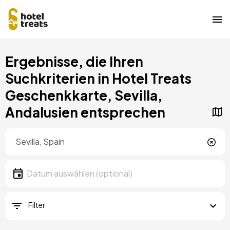
Direkt
Ergebnisse, die Ihren
zum
Inhalt
Suchkriterien in Hotel Treats
Geschenkkarte, Sevilla,
Andalusien entsprechen
Standort
Lokalität
Datum
Datum auswählen
Filter