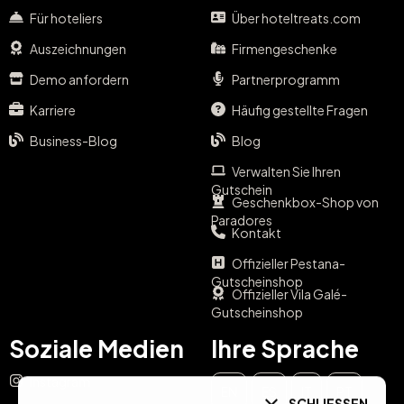
Für hoteliers
Über hoteltreats.com
Auszeichnungen
Firmengeschenke
Demo anfordern
Partnerprogramm
Karriere
Häufig gestellte Fragen
Business-Blog
Blog
Verwalten Sie Ihren
Gutschein
Geschenkbox-Shop von
Paradores
Kontakt
Offizieller Pestana-
Gutscheinshop
Offizieller Vila Galé-
Gutscheinshop
Soziale Medien
Ihre Sprache
Instagram
EN
ES
IT
PT
SCHLIESSEN