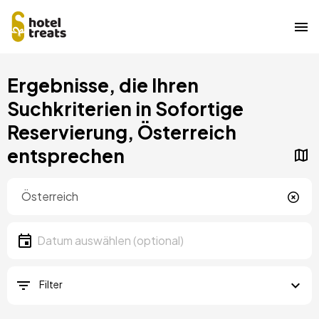
Direkt
Ergebnisse, die Ihren
zum
Inhalt
Suchkriterien in Sofortige
Reservierung, Österreich
entsprechen
Standort
Lokalität
Datum
Datum auswählen
Filter