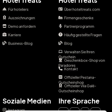
Hotel Treats
Hotel Treats
Für hoteliers
Über hoteltreats.com
Auszeichnungen
Firmengeschenke
Demo anfordern
Partnerprogramm
Karriere
Häufig gestellte Fragen
Business-Blog
Blog
Verwalten Sie Ihren
Gutschein
Geschenkbox-Shop von
Paradores
Kontakt
Offizieller Pestana-
Gutscheinshop
Offizieller Vila Galé-
Gutscheinshop
Soziale Medien
Ihre Sprache
Instagram