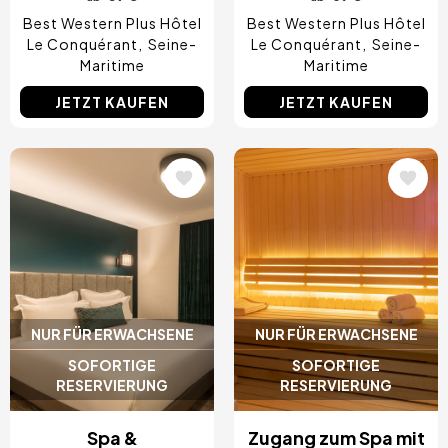
Best Western Plus Hôtel
Best Western Plus Hôtel
Le Conquérant
Seine-
Le Conquérant
Seine-
Maritime
Maritime
JETZT KAUFEN
JETZT KAUFEN
Bild
Bild
NUR FÜR ERWACHSENE
NUR FÜR ERWACHSENE
SOFORTIGE
SOFORTIGE
RESERVIERUNG
RESERVIERUNG
Spa &
Zugang zum Spa mit