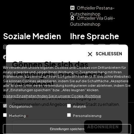
Offizieller Pestana-
Gutscheinshop
Offizieller Vila Galé-
Gutscheinshop
Soziale Medien
Ihre Sprache
Instagram
EN
ES
IT
PT
SCHLIESSEN
Facebook
Gönnen Sie sich das
DE
FR
NL
YouTube
Wir verwenden unsere eigenen Cookies und Cookies von Drittanbietern für
Vergnügen, das Sie echt
Analysezwecke und zeigen Ihnen Werbung im Zusammenhang mit Ihren
Präferenzen, basierend auf Ihren Surfgewohnheiten (z. B. besuchte Websites).
TikTok
Sie können Cookies akzeptieren, indem Sie auf die Schaltfläche „Akzeptiere
verdienen!
alle“ klicken, oder deren Verwendung konfigurieren oder ablehnen, indem Sie
LinkedIn
auf „Einstellungen speichern“ bzw. „Alles leugnen“ klicken.
Weitere Einzelheiten finden Sie in unserer Cookie-Richtlinie
Melden Sie sich an, um exklusiven Zugang zu
Gewinnspielen und Angeboten in Ihrer Stadt zu erhalten.
Obligatorisch
Analytik
© Hotel Treats 2026
E-Mail
Marketing
Personalisierung
ABONNIEREN
Tel: +34 871 51 00 40 (9:00 - 19:00 CEST)
Einstellungen speichern