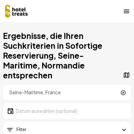
Direkt
Ergebnisse, die Ihren
zum
Inhalt
Suchkriterien in Sofortige
Reservierung, Seine-
Maritime, Normandie
entsprechen
Standort
Lokalität
Datum
Datum auswählen
Filter