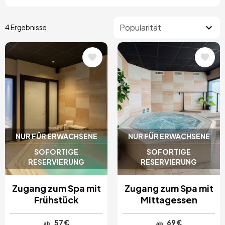
4 Ergebnisse
Bild
Bild
NUR FÜR ERWACHSENE
NUR FÜR ERWACHSENE
SOFORTIGE
SOFORTIGE
RESERVIERUNG
RESERVIERUNG
Zugang zum Spa mit
Zugang zum Spa mit
Frühstück
Mittagessen
57 €
69 €
ab
ab