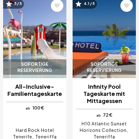
5 / 5
4.1 / 5
Bild
Bild
SOFORTIGE
SOFORTIGE
RESERVIERUNG
RESERVIERUNG
All-Inclusive-
Infinity Pool
Familientageskarte
Tageskarte mit
Mittagessen
100 €
ab
72 €
ab
H10 Atlantic Sunset
Hard Rock Hotel
Horizons Collection
Tenerife
Teneriffa
Teneriffa