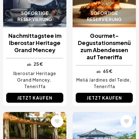
SOFORTIGE
SOFORTIGE
RESERVIERUNG
RESERVIERUNG
Nachmittagstee im
Gourmet-
Iberostar Heritage
Degustationsmenü
Grand Mencey
zum Abendessen
auf Teneriffa
25 €
ab
65 €
ab
Iberostar Heritage
Grand Mencey
Meliá Jardines del Teide
Teneriffa
Teneriffa
JETZT KAUFEN
JETZT KAUFEN
Bild
Bild