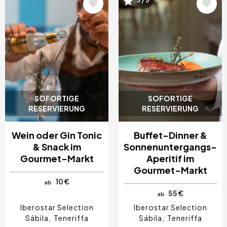
5 / 5
Bild
Bild
SOFORTIGE
SOFORTIGE
RESERVIERUNG
RESERVIERUNG
Wein oder Gin Tonic
Buffet-Dinner &
& Snack im
Sonnenuntergangs-
Gourmet-Markt
Aperitif im
Gourmet-Markt
10 €
ab
55 €
ab
Iberostar Selection
Iberostar Selection
Sábila
Teneriffa
Sábila
Teneriffa