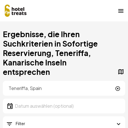
Direkt
Ergebnisse, die Ihren
zum
Inhalt
Suchkriterien in Sofortige
Reservierung, Teneriffa,
Kanarische Inseln
entsprechen
Standort
Lokalität
Datum
Datum auswählen
Filter