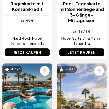
Tageskarte mit
Pool-Tageskarte
Konsumkredit
mit Sonnenliege und
3-Gänge-
Mittagessen
60 €
ab
66,15 €
ab
Hard Rock Hotel
Hotel Suite Villa Maria
Tenerife
Teneriffa
Teneriffa
JETZT KAUFEN
JETZT KAUFEN
4.8 / 5
4.4 / 5
Bild
Bild