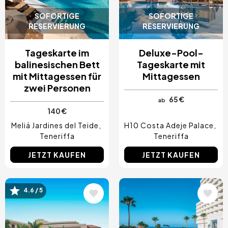
SOFORTIGE
SOFORTIGE
RESERVIERUNG
RESERVIERUNG
Tageskarte im
Deluxe-Pool-
balinesischen Bett
Tageskarte mit
mit Mittagessen für
Mittagessen
zwei Personen
65 €
ab
140 €
Meliá Jardines del Teide
H10 Costa Adeje Palace
Teneriffa
Teneriffa
JETZT KAUFEN
JETZT KAUFEN
4.6 / 5
Bild
Bild