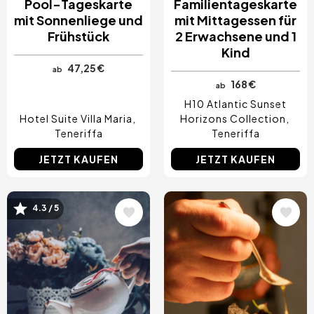
Pool-Tageskarte
Familientageskarte
mit Sonnenliege und
mit Mittagessen für
Frühstück
2 Erwachsene und 1
Kind
47,25 €
ab
168 €
ab
H10 Atlantic Sunset
Hotel Suite Villa Maria
Horizons Collection
Teneriffa
Teneriffa
JETZT KAUFEN
JETZT KAUFEN
4.3 / 5
Bild
Bild