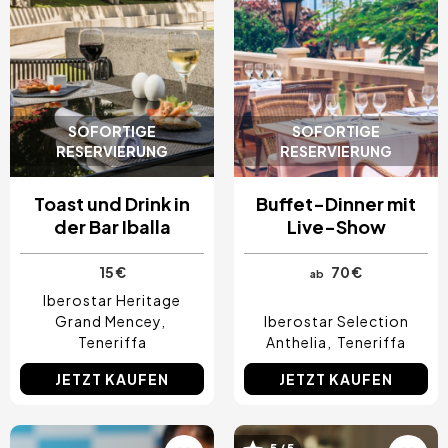
SOFORTIGE
SOFORTIGE
RESERVIERUNG
RESERVIERUNG
Toast und Drink in
Buffet-Dinner mit
der Bar Iballa
Live-Show
15 €
70 €
ab
Iberostar Heritage
Grand Mencey
Iberostar Selection
Teneriffa
Anthelia
Teneriffa
JETZT KAUFEN
JETZT KAUFEN