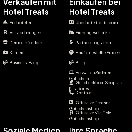
Verkaufen mit
Einkaufen bei
Hotel Treats
Hotel Treats
Für hoteliers
Über hoteltreats.com
Auszeichnungen
Firmengeschenke
Demo anfordern
Partnerprogramm
Karriere
Häufig gestellte Fragen
Business-Blog
Blog
Verwalten Sie Ihren
Gutschein
Geschenkbox-Shop von
Paradores
Kontakt
Offizieller Pestana-
Gutscheinshop
Offizieller Vila Galé-
Gutscheinshop
Soziale Medien
Ihre Sprache