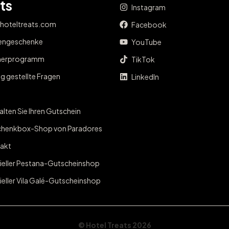
ts
Instagram
 hoteltreats.com
Facebook
engeschenke
YouTube
nerprogramm
TikTok
g gestellte Fragen
LinkedIn
lten Sie Ihren Gutschein
henkbox-Shop von Paradores
akt
zieller Pestana-Gutscheinshop
ieller Vila Galé-Gutscheinshop
© Hotel Treats 2026