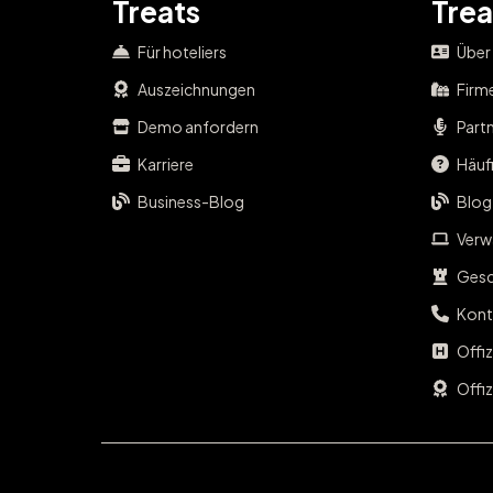
Treats
Trea
Für hoteliers
Über
Auszeichnungen
Firm
Demo anfordern
Part
Karriere
Häufi
Business-Blog
Blog
Verwa
Gesc
Kont
Offi
Offiz