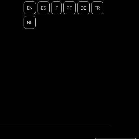
EN
ES
IT
PT
DE
FR
NL