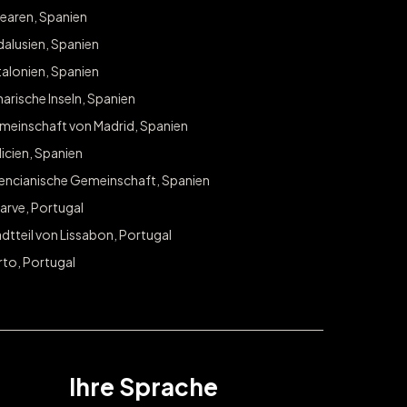
earen, Spanien
Melden Sie sich an, um exklusiven Zugang zu Gewinnspielen und An
alusien, Spanien
in Ihrer Stadt zu erhalten.
alonien, Spanien
E-Mail
arische Inseln, Spanien
ABONNI
meinschaft von Madrid, Spanien
icien, Spanien
lencianische Gemeinschaft, Spanien
arve, Portugal
dtteil von Lissabon, Portugal
rto, Portugal
Ihre Sprache