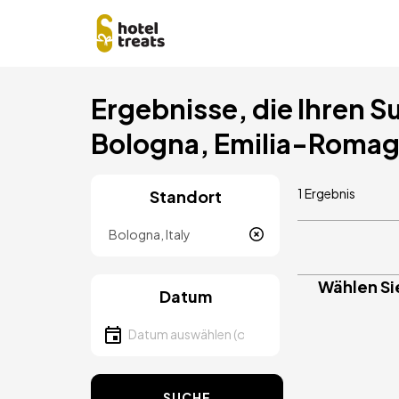
Direkt
Ergebnisse, die Ihren S
zum
Inhalt
Bologna, Emilia-Roma
1 Ergebnis
Standort
Lokalität
Wählen Si
Datum
Datum auswählen
SUCHE