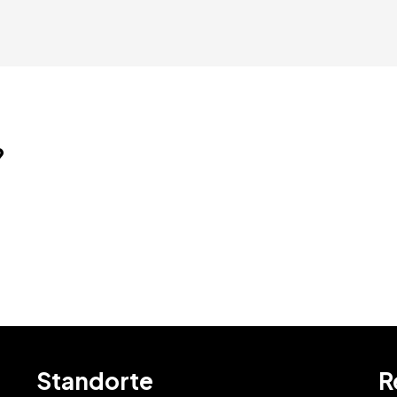
?
Standorte
R