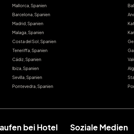
Mallorca, Spanien
Bal
Barcelona, Spanien
And
Madrid, Spanien
Kat
Malaga, Spanien
Kan
Costa del Sol, Spanien
Ge
Teneriffa, Spanien
Gal
Cádiz, Spanien
Va
Ibiza, Spanien
Alg
Sevilla, Spanien
Sta
Pontevedra, Spanien
Po
aufen bei Hotel
Soziale Medien