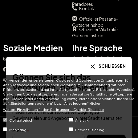
Paradores
Kontakt
Offizieller Pestana-
Gutscheinshop
Offizieller Vila Galé-
Gutscheinshop
Soziale Medien
Ihre Sprache
Instagram
EN
ES
IT
PT
SCHLIESSEN
Facebook
Gönnen Sie sich das
DE
FR
NL
YouTube
Wir verwenden unsere eigenen Cookies und Cookies von Drittanbietern für
Vergnügen, das Sie echt
Analysezwecke und zeigen Ihnen Werbung im Zusammenhang mit Ihren
Präferenzen, basierend auf Ihren Surfgewohnheiten (z. B. besuchte Websites).
TikTok
Sie können Cookies akzeptieren, indem Sie auf die Schaltfläche „Akzeptiere
verdienen!
alle“ klicken, oder deren Verwendung konfigurieren oder ablehnen, indem Sie
LinkedIn
auf „Einstellungen speichern“ bzw. „Alles leugnen“ klicken.
Weitere Einzelheiten finden Sie in unserer Cookie-Richtlinie
Melden Sie sich an, um exklusiven Zugang zu
Gewinnspielen und Angeboten in Ihrer Stadt zu erhalten.
Obligatorisch
Analytik
© Hotel Treats 2026
E-Mail
Marketing
Personalisierung