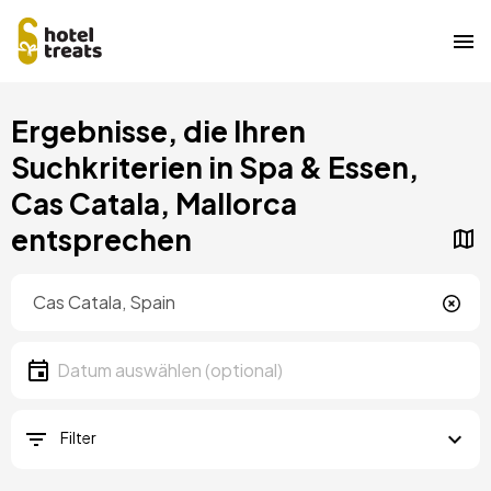
Direkt
Ergebnisse, die Ihren
zum
Inhalt
Suchkriterien in Spa & Essen,
Cas Catala, Mallorca
entsprechen
Standort
Lokalität
Datum
Datum auswählen
Filter