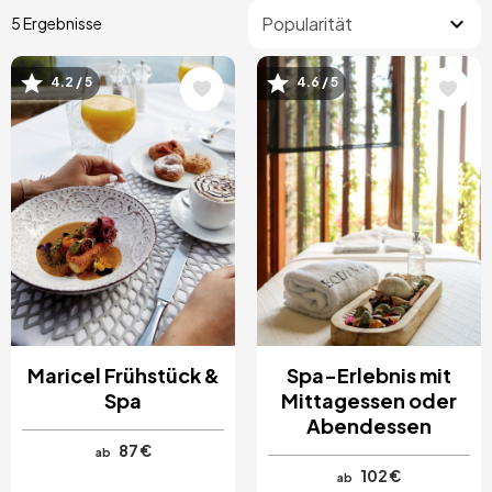
5 Ergebnisse
4.2 / 5
4.6 / 5
Bild
Bild
Maricel Frühstück &
Spa-Erlebnis mit
Spa
Mittagessen oder
Abendessen
87 €
ab
102 €
ab