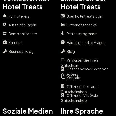
Hotel Treats
Hotel Treats
Für hoteliers
Über hoteltreats.com
Auszeichnungen
Firmengeschenke
Demo anfordern
Partnerprogramm
Karriere
Häufig gestellte Fragen
Business-Blog
Blog
Verwalten Sie Ihren
Gutschein
Geschenkbox-Shop von
Paradores
Kontakt
Offizieller Pestana-
Gutscheinshop
Offizieller Vila Galé-
Gutscheinshop
Soziale Medien
Ihre Sprache