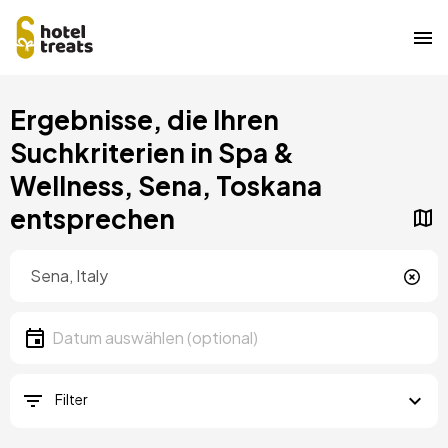
Direkt
Ergebnisse, die Ihren
zum
Inhalt
Suchkriterien in Spa &
Wellness, Sena, Toskana
entsprechen
Standort
Lokalität
Datum
Datum auswählen
Filter