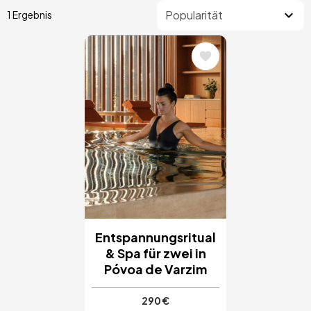
1 Ergebnis
Bild
Entspannungsritual
& Spa für zwei in
Póvoa de Varzim
290 €