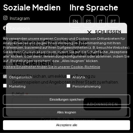
Soziale Medien
Ihre Sprache
Instagram
EN
ES
IT
PT
SCHLIESSEN
Facebook
Gönnen Sie sich das
DE
FR
NL
YouTube
Wir verwenden unsere eigenen Cookies und Cookies von Drittanbietern für
Vergnügen, das Sie echt
Analysezwecke und zeigen Ihnen Werbung im Zusammenhang mit Ihren
Präferenzen, basierend auf Ihren Surfgewohnheiten (z. B. besuchte Websites).
TikTok
Sie können Cookies akzeptieren, indem Sie auf die Schaltfläche „Akzeptiere
verdienen!
alle“ klicken, oder deren Verwendung konfigurieren oder ablehnen, indem Sie
LinkedIn
auf „Einstellungen speichern“ bzw. „Alles leugnen“ klicken.
Weitere Einzelheiten finden Sie in unserer Cookie-Richtlinie
Melden Sie sich an, um exklusiven Zugang zu
Gewinnspielen und Angeboten in Ihrer Stadt zu erhalten.
Obligatorisch
Analytik
© Hotel Treats 2026
E-Mail
Marketing
Personalisierung
ABONNIEREN
Tel: +34 871 51 00 40 (9:00 - 19:00 CEST)
Einstellungen speichern
Nutzungsbedingungen
Datenschutz-bestimmungen
Alles leugnen
Cookie-Politik
Impressum
Akzeptiere alle