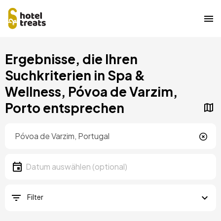
Direkt
Ergebnisse, die Ihren
zum
Inhalt
Suchkriterien in Spa &
Wellness, Póvoa de Varzim,
Porto entsprechen
Standort
Lokalität
Datum
Datum auswählen
Filter