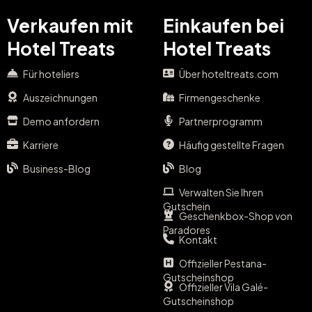
Verkaufen mit
Einkaufen bei
Hotel Treats
Hotel Treats
Für hoteliers
Über hoteltreats.com
Auszeichnungen
Firmengeschenke
Demo anfordern
Partnerprogramm
Karriere
Häufig gestellte Fragen
Business-Blog
Blog
Verwalten Sie Ihren
Gutschein
Geschenkbox-Shop von
Paradores
Kontakt
Offizieller Pestana-
Gutscheinshop
Offizieller Vila Galé-
Gutscheinshop