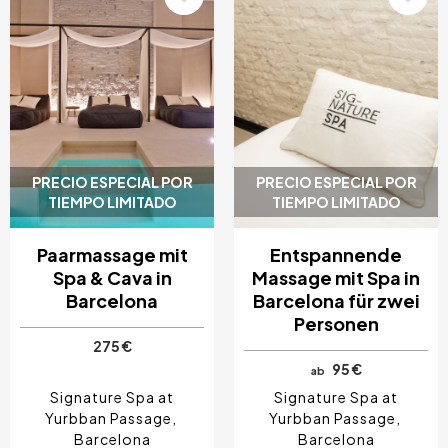
Bild
Bild
PRECIO ESPECIAL POR
PRECIO ESPECIAL POR
TIEMPO LIMITADO
TIEMPO LIMITADO
Paarmassage mit
Entspannende
Spa & Cava in
Massage mit Spa in
Barcelona
Barcelona für zwei
Personen
275 €
95 €
ab
Signature Spa at
Signature Spa at
Yurbban Passage
Yurbban Passage
Barcelona
Barcelona