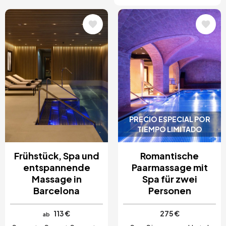
Bild
Bild
PRECIO ESPECIAL POR
TIEMPO LIMITADO
Frühstück, Spa und
Romantische
entspannende
Paarmassage mit
Massage in
Spa für zwei
Barcelona
Personen
113 €
275 €
ab