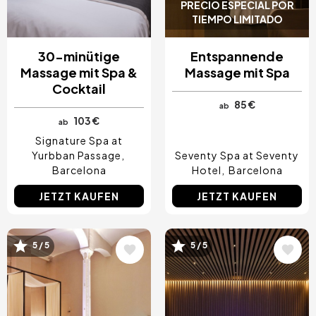
PRECIO ESPECIAL POR
TIEMPO LIMITADO
30-minütige
Entspannende
Massage mit Spa &
Massage mit Spa
Cocktail
85 €
ab
103 €
ab
Signature Spa at
Yurbban Passage
Seventy Spa at Seventy
Barcelona
Hotel
Barcelona
JETZT KAUFEN
JETZT KAUFEN
5 / 5
5 / 5
Bild
Bild