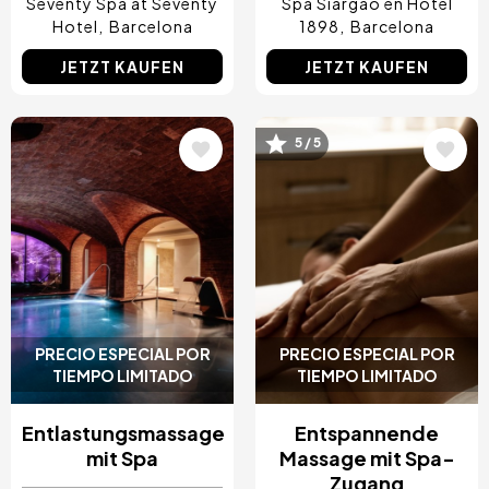
Seventy Spa at Seventy
Spa Siargao en Hotel
Hotel
Barcelona
1898
Barcelona
JETZT KAUFEN
JETZT KAUFEN
5 / 5
Bild
Bild
PRECIO ESPECIAL POR
PRECIO ESPECIAL POR
TIEMPO LIMITADO
TIEMPO LIMITADO
Entlastungsmassage
Entspannende
mit Spa
Massage mit Spa-
Zugang