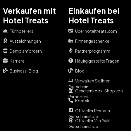
Verkaufen mit
Einkaufen bei
Hotel Treats
Hotel Treats
Für hoteliers
Über hoteltreats.com
Auszeichnungen
Firmengeschenke
Demo anfordern
Partnerprogramm
Karriere
Häufig gestellte Fragen
Business-Blog
Blog
Verwalten Sie Ihren
Gutschein
Geschenkbox-Shop von
Paradores
Kontakt
Offizieller Pestana-
Gutscheinshop
Offizieller Vila Galé-
Gutscheinshop