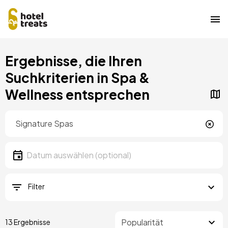
Direkt
Ergebnisse, die Ihren
zum
Inhalt
Suchkriterien in Spa &
Wellness entsprechen
Standort
Lokalität
Datum
Datum auswählen
Filter
13 Ergebnisse