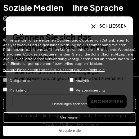
Soziale Medien
Ihre Sprache
Instagram
EN
ES
IT
PT
SCHLIESSEN
Facebook
Gönnen Sie sich das
DE
FR
NL
YouTube
Wir verwenden unsere eigenen Cookies und Cookies von Drittanbietern für
Vergnügen, das Sie echt
Analysezwecke und zeigen Ihnen Werbung im Zusammenhang mit Ihren
Präferenzen, basierend auf Ihren Surfgewohnheiten (z. B. besuchte Websites).
TikTok
Sie können Cookies akzeptieren, indem Sie auf die Schaltfläche „Akzeptiere
verdienen!
alle“ klicken, oder deren Verwendung konfigurieren oder ablehnen, indem Sie
LinkedIn
auf „Einstellungen speichern“ bzw. „Alles leugnen“ klicken.
Weitere Einzelheiten finden Sie in unserer Cookie-Richtlinie
Melden Sie sich an, um exklusiven Zugang zu
Gewinnspielen und Angeboten in Ihrer Stadt zu erhalten.
Obligatorisch
Analytik
© Hotel Treats 2026
E-Mail
Marketing
Personalisierung
ABONNIEREN
Tel: +34 871 51 00 40 (9:00 - 19:00 CEST)
Einstellungen speichern
Nutzungsbedingungen
Datenschutz-bestimmungen
Alles leugnen
Cookie-Politik
Impressum
Akzeptiere alle