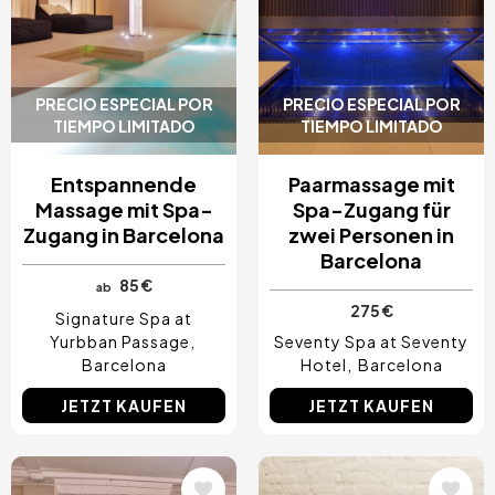
PRECIO ESPECIAL POR
PRECIO ESPECIAL POR
TIEMPO LIMITADO
TIEMPO LIMITADO
Entspannende
Paarmassage mit
Massage mit Spa-
Spa-Zugang für
Zugang in Barcelona
zwei Personen in
Barcelona
85 €
ab
275 €
Signature Spa at
Yurbban Passage
Seventy Spa at Seventy
Barcelona
Hotel
Barcelona
JETZT KAUFEN
JETZT KAUFEN