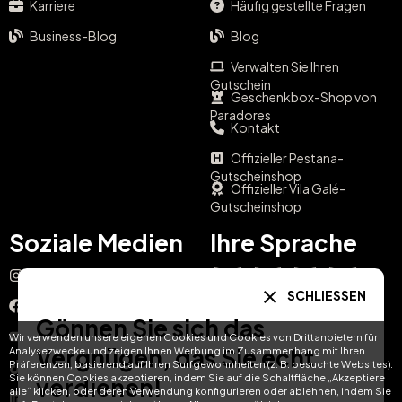
Karriere
Häufig gestellte Fragen
Business-Blog
Blog
Verwalten Sie Ihren
Gutschein
Geschenkbox-Shop von
Paradores
Kontakt
Offizieller Pestana-
Gutscheinshop
Offizieller Vila Galé-
Gutscheinshop
Soziale Medien
Ihre Sprache
Instagram
EN
ES
IT
PT
SCHLIESSEN
Facebook
Gönnen Sie sich das
DE
FR
NL
YouTube
Wir verwenden unsere eigenen Cookies und Cookies von Drittanbietern für
Vergnügen, das Sie echt
Analysezwecke und zeigen Ihnen Werbung im Zusammenhang mit Ihren
Präferenzen, basierend auf Ihren Surfgewohnheiten (z. B. besuchte Websites).
TikTok
Sie können Cookies akzeptieren, indem Sie auf die Schaltfläche „Akzeptiere
verdienen!
alle“ klicken, oder deren Verwendung konfigurieren oder ablehnen, indem Sie
LinkedIn