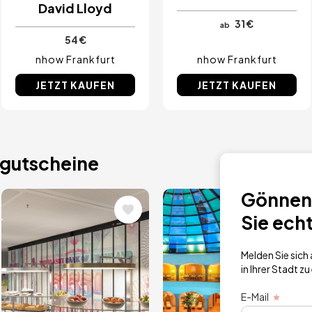
David Lloyd
31 €
ab
54 €
nhow Frankfurt
nhow Frankfurt
JETZT KAUFEN
JETZT KAUFEN
gutscheine
Gönnen 
Bild
Bild
Sie ech
Melden Sie sic
in Ihrer Stadt zu
E-Mail