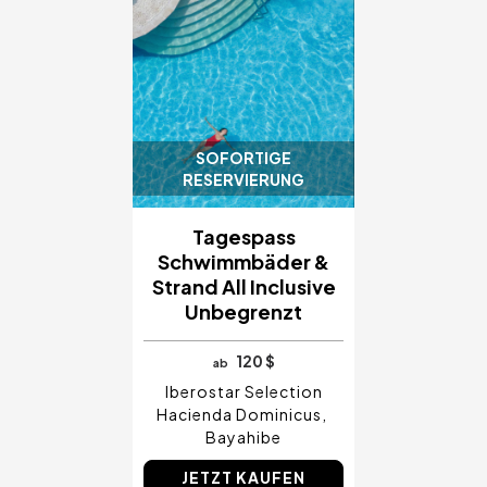
SOFORTIGE
RESERVIERUNG
Tagespass
Schwimmbäder &
Strand All Inclusive
Unbegrenzt
120 $
ab
Iberostar Selection
Hacienda Dominicus
Bayahibe
JETZT KAUFEN