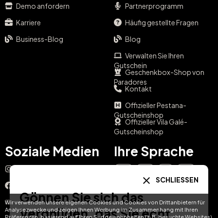
Demo anfordern
Partnerprogramm
Karriere
Häufig gestellte Fragen
Business-Blog
Blog
Verwalten Sie Ihren
Gutschein
Geschenkbox-Shop von
Paradores
Kontakt
Offizieller Pestana-
Gutscheinshop
Offizieller Vila Galé-
Gutscheinshop
Soziale Medien
Ihre Sprache
Instagram
EN
ES
IT
PT
SCHLIESSEN
Facebook
Gönnen Sie sich das
DE
FR
NL
YouTube
Wir verwenden unsere eigenen Cookies und Cookies von Drittanbietern für
Vergnügen, das Sie echt
Analysezwecke und zeigen Ihnen Werbung im Zusammenhang mit Ihren
Präferenzen, basierend auf Ihren Surfgewohnheiten (z. B. besuchte Websites).