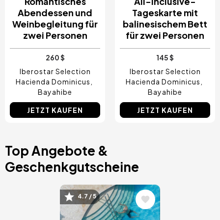
Romantisches
All-Inclusive-
Abendessen und
Tageskarte mit
Weinbegleitung für
balinesischem Bett
zwei Personen
für zwei Personen
260 $
145 $
Iberostar Selection
Iberostar Selection
Hacienda Dominicus
Hacienda Dominicus
Bayahibe
Bayahibe
JETZT KAUFEN
JETZT KAUFEN
Top Angebote &
Geschenkgutscheine
Bild
4.7 / 5