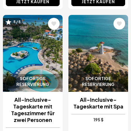
JETZT KAUFEN
JETZT KAUFEN
Bild
Bild
5 / 5
SOFORTIGE
SOFORTIGE
RESERVIERUNG
RESERVIERUNG
All-Inclusive-
All-Inclusive-
Tageskarte mit
Tageskarte mit Spa
Tageszimmer für
zwei Personen
195 $