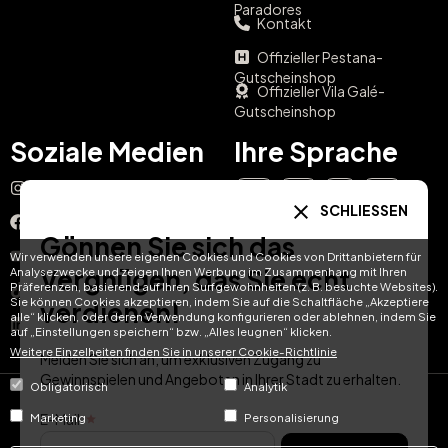
Paradores
Kontakt
Offizieller Pestana-
Gutscheinshop
Offizieller Vila Galé-
Gutscheinshop
Soziale Medien
Ihre Sprache
Instagram
EN
ES
IT
PT
SCHLIESSEN
Facebook
Gönnen Sie sich das
DE
FR
NL
YouTube
Wir verwenden unsere eigenen Cookies und Cookies von Drittanbietern für
Vergnügen, das Sie echt
Analysezwecke und zeigen Ihnen Werbung im Zusammenhang mit Ihren
Präferenzen, basierend auf Ihren Surfgewohnheiten (z. B. besuchte Websites).
TikTok
Sie können Cookies akzeptieren, indem Sie auf die Schaltfläche „Akzeptiere
verdienen!
alle“ klicken, oder deren Verwendung konfigurieren oder ablehnen, indem Sie
LinkedIn
auf „Einstellungen speichern“ bzw. „Alles leugnen“ klicken.
Weitere Einzelheiten finden Sie in unserer Cookie-Richtlinie
Melden Sie sich an, um exklusiven Zugang zu
Gewinnspielen und Angeboten in Ihrer Stadt zu erhalten.
Obligatorisch
Analytik
© Hotel Treats 2026
E-Mail
Marketing
Personalisierung