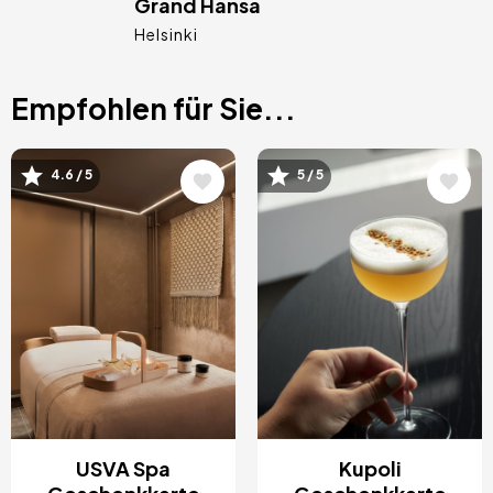
Grand Hansa
Helsinki
Empfohlen für Sie...
Bild
Bild
4.6 / 5
5 / 5
USVA Spa
Kupoli