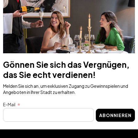
Gönnen Sie sich das Vergnügen,
das Sie echt verdienen!
Melden Sie sich an, um exklusiven Zugang zu Gewinnspielen und
Angeboten in Ihrer Stadt zu erhalten.
E-Mail
ABONNIEREN