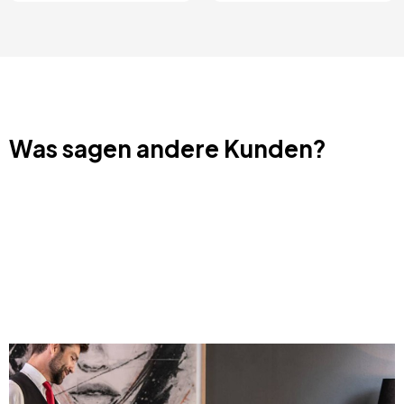
Was sagen andere Kunden?