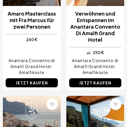
Amaro Masterclass
Verwöhnen und
mit Fra Marcus für
Entspannen im
zwei Personen
Anantara Convento
Di Amalfi Grand
Hotel
260 €
250 €
ab
Anantara Convento di
Anantara Convento di
Amalfi Grand Hotel
Amalfi Grand Hotel
Amalfiküste
Amalfiküste
JETZT KAUFEN
JETZT KAUFEN
Bild
Bild