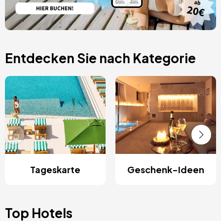
Entdecken Sie nach Kategorie
Tageskarte
Geschenk-Ideen
Top Hotels