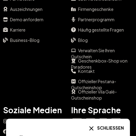
Auszeichnungen
Firmengeschenke
Demo anfordern
Partnerprogramm
Karriere
Häufig gestellte Fragen
Business-Blog
Blog
Verwalten Sie Ihren
Gutschein
Geschenkbox-Shop von
Paradores
Kontakt
Offizieller Pestana-
Gutscheinshop
Offizieller Vila Galé-
Gutscheinshop
Soziale Medien
Ihre Sprache
Instagram
EN
ES
IT
PT
SCHLIESSEN
Facebook