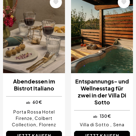
Bild
Bild
Abendessen im
Entspannungs- und
Bistrot Italiano
Wellnesstag für
zwei in der Villa Di
Sotto
60 €
ab
Porta Rossa Hotel
130 €
ab
Firenze, Colbert
Collection
Florenz
Villa di Sotto
Sena
JETZT KAUFEN
JETZT KAUFEN