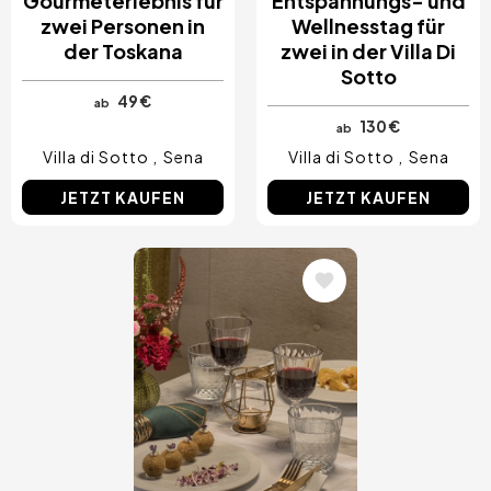
Gourmeterlebnis für
Entspannungs- und
zwei Personen in
Wellnesstag für
der Toskana
zwei in der Villa Di
Sotto
49 €
ab
130 €
ab
Villa di Sotto
Sena
Villa di Sotto
Sena
JETZT KAUFEN
JETZT KAUFEN
Bild