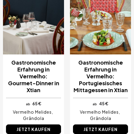
Gastronomische
Gastronomische
Erfahrung in
Erfahrung in
Vermelho:
Vermelho:
Gourmet-Dinner in
Portugiesisches
Xtian
Mittagessen in Xtian
65 €
45 €
ab
ab
Vermelho Melides
Vermelho Melides
Grândola
Grândola
JETZT KAUFEN
JETZT KAUFEN