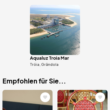
Bild
Aqualuz Troia Mar
Tróia
Grândola
Empfohlen für Sie...
Bild
Bild