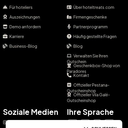
Für hoteliers
Über hoteltreats.com
Auszeichnungen
Firmengeschenke
Demo anfordern
Partnerprogramm
Karriere
Häufig gestellte Fragen
Business-Blog
Blog
Verwalten Sie Ihren
Gutschein
Geschenkbox-Shop von
Paradores
Kontakt
Offizieller Pestana-
Gutscheinshop
Offizieller Vila Galé-
Gutscheinshop
Soziale Medien
Ihre Sprache
Instagram
EN
ES
IT
PT