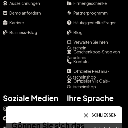
Auszeichnungen
Firmengeschenke
Demo anfordern
Partnerprogramm
Karriere
Häufig gestellte Fragen
Business-Blog
Blog
Verwalten Sie Ihren
Gutschein
Geschenkbox-Shop von
Paradores
Kontakt
Offizieller Pestana-
Gutscheinshop
Offizieller Vila Galé-
Gutscheinshop
Soziale Medien
Ihre Sprache
Instagram
EN
ES
IT
PT
SCHLIESSEN
Facebook
Gönnen Sie sich das
DE
FR
NL