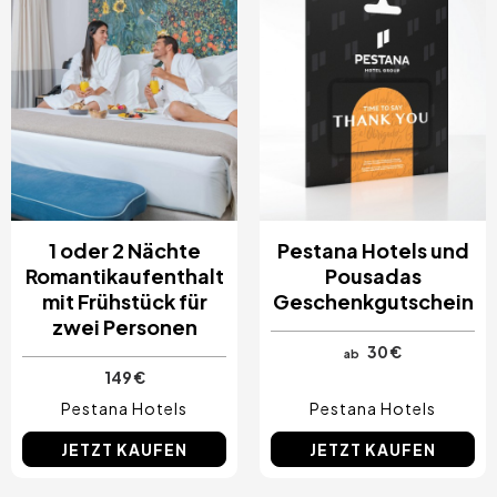
1 oder 2 Nächte
Pestana Hotels und
Romantikaufenthalt
Pousadas
mit Frühstück für
Geschenkgutschein
zwei Personen
30 €
ab
149 €
Pestana Hotels
Pestana Hotels
JETZT KAUFEN
JETZT KAUFEN