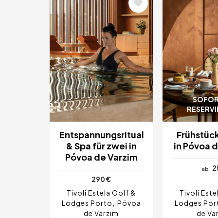
Bild
Bild
SOFOR
RESERV
Entspannungsritual
Frühstüc
& Spa für zwei in
in Póvoa 
Póvoa de Varzim
2
ab
290 €
Tivoli Estela Golf &
Tivoli Este
Lodges Porto
Póvoa
Lodges Por
de Varzim
de Va