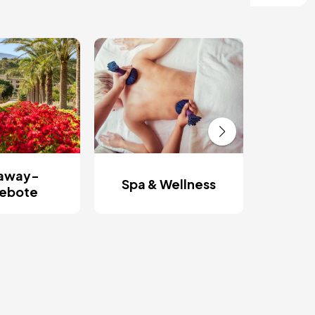
Rom
Ent
away-
Spa & Wellness
ebote