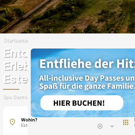
Startseite
Portugal
Porto
Póvoa de Var
Entdecken Sie einzigart
Erlebnisse in Luxushotel
Estela
Spa, Gastronomie, Tageskarten, Ausflüge und vieles mehr
Wohin?