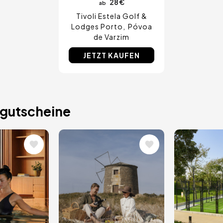
28 €
ab
Tivoli Estela Golf &
Lodges Porto
Póvoa
de Varzim
JETZT KAUFEN
gutscheine
Bild
Bild