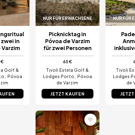
NUR FÜR ERWACHSENE
NUR FÜR 
ngsritual
Picknicktag in
Pade
 zwei in
Póvoa de Varzim
Anm
 Varzim
für zwei Personen
inklusi
 €
65 €
la Golf &
Tivoli Estela Golf &
Tivoli E
to
Póvoa
Lodges Porto
Póvoa
Lodges P
rzim
de Varzim
de 
KAUFEN
JETZT KAUFEN
JETZT
Bild