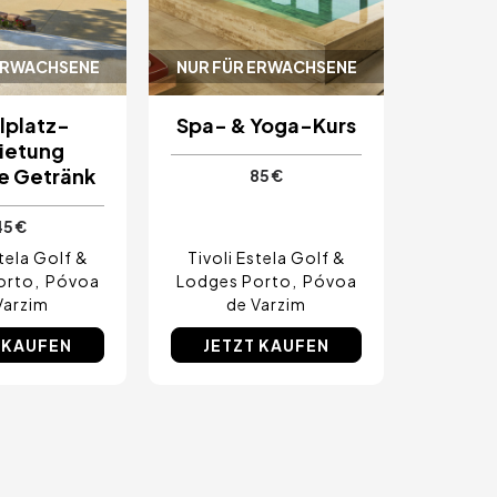
ERWACHSENE
NUR FÜR ERWACHSENE
lplatz-
Spa- & Yoga-Kurs
ietung
ve Getränk
85 €
45 €
stela Golf &
Tivoli Estela Golf &
orto
Póvoa
Lodges Porto
Póvoa
Varzim
de Varzim
 KAUFEN
JETZT KAUFEN