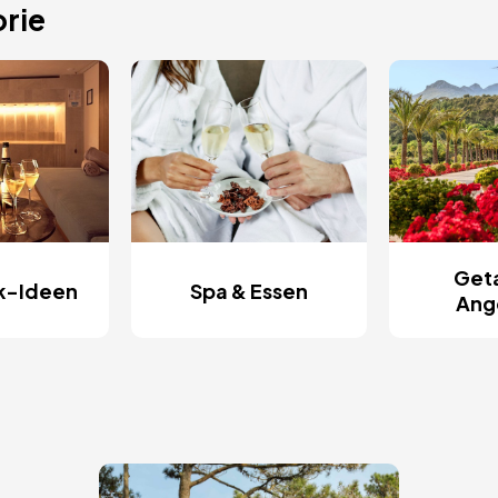
rie
Get
k-Ideen
Spa & Essen
Ang
Bild