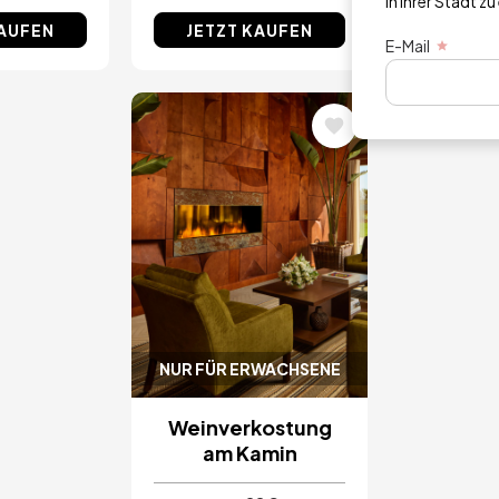
in Ihrer Stadt zu
KAUFEN
JETZT KAUFEN
JETZT
E-Mail
Bild
NUR FÜR ERWACHSENE
Weinverkostung
am Kamin