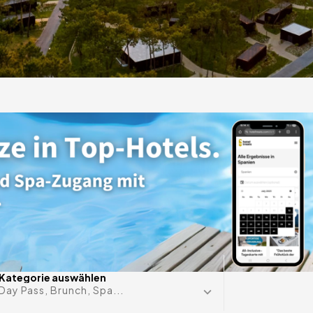
zim
ige
s auf
Datum im 
Kategorie auswählen
Day Pass, Brunch, Spa...