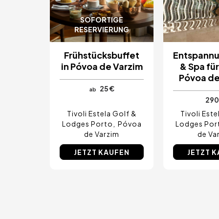
SOFORTIGE
RESERVIERUNG
Frühstücksbuffet
Entspannu
in Póvoa de Varzim
& Spa für
Póvoa de
25 €
ab
290
Tivoli Estela Golf &
Tivoli Este
Lodges Porto
Póvoa
Lodges Por
de Varzim
de Va
JETZT KAUFEN
JETZT 