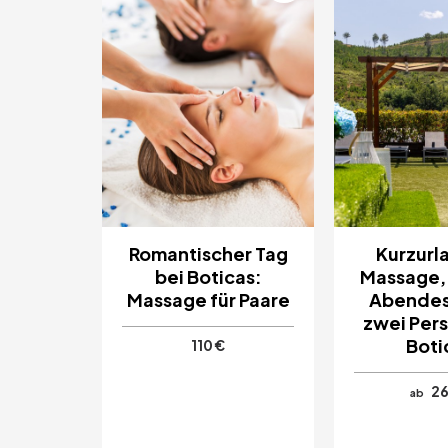
Romantischer Tag
Kurzurl
bei Boticas:
Massage,
Massage für Paare
Abendes
zwei Per
Boti
110 €
26
ab