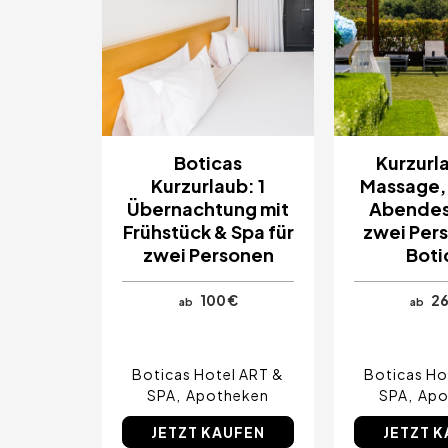
Boticas
Kurzurl
Kurzurlaub: 1
Massage,
Übernachtung mit
Abendes
Frühstück & Spa für
zwei Per
zwei Personen
Boti
100 €
26
ab
ab
Boticas Hotel ART &
Boticas Ho
SPA
Apotheken
SPA
Apo
JETZT KAUFEN
JETZT 