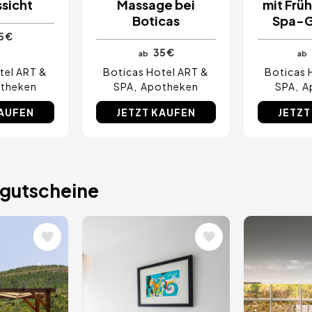
ssicht
Massage bei
mit Frü
Boticas
Spa-
5 €
35 €
ab
ab
tel ART &
Boticas Hotel ART &
Boticas 
theken
SPA
Apotheken
SPA
A
KAUFEN
JETZT KAUFEN
JETZT
gutscheine
Bild
Bild