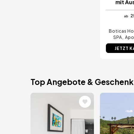
mit Au
2
ab
Boticas Ho
SPA
Apo
JETZT 
Top Angebote & Geschenk
Bild
Bild