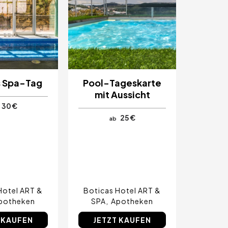
s Spa-Tag
Pool-Tageskarte
mit Aussicht
30 €
25 €
ab
Hotel ART &
Boticas Hotel ART &
potheken
SPA
Apotheken
 KAUFEN
JETZT KAUFEN