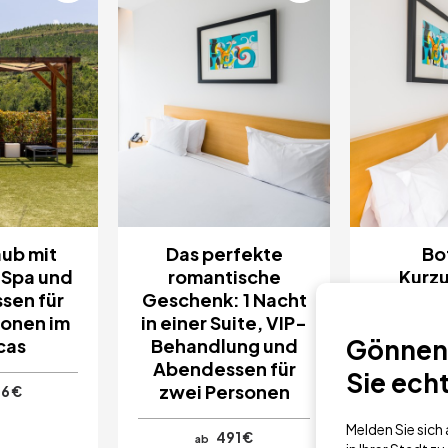
aub mit
Das perfekte
Bo
 Spa und
romantische
Kurzu
sen für
Geschenk: 1 Nacht
Übernac
sonen im
in einer Suite, VIP-
Frühstüc
Gönnen 
cas
Behandlung und
zwei 
Abendessen für
Sie ech
zwei Personen
6 €
ab
Melden Sie sic
491 €
ab