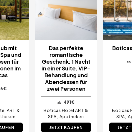
aub mit
Das perfekte
Botica
 Spa und
romantische
sen für
Geschenk: 1 Nacht
ab
sonen im
in einer Suite, VIP-
cas
Behandlung und
Abendessen für
zwei Personen
6 €
491 €
ab
tel ART &
Boticas Hotel ART &
Boticas 
theken
SPA
Apotheken
SPA
A
KAUFEN
JETZT KAUFEN
JETZT