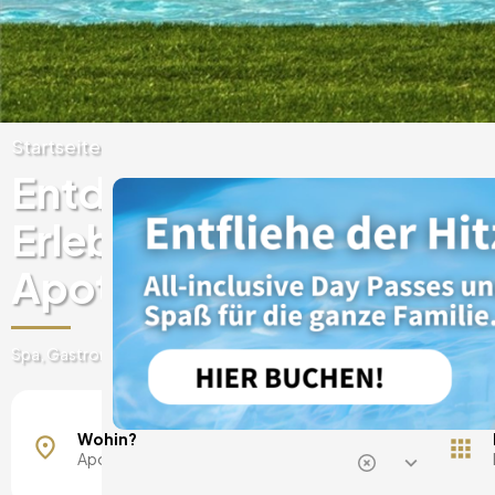
Startseite
Portugal
Tras-os-Montes und Alto
Entdecken Sie einzigart
Erlebnisse in Luxushotel
Apotheken
Spa, Gastronomie, Tageskarten, Ausflüge und vieles mehr
Wohin?