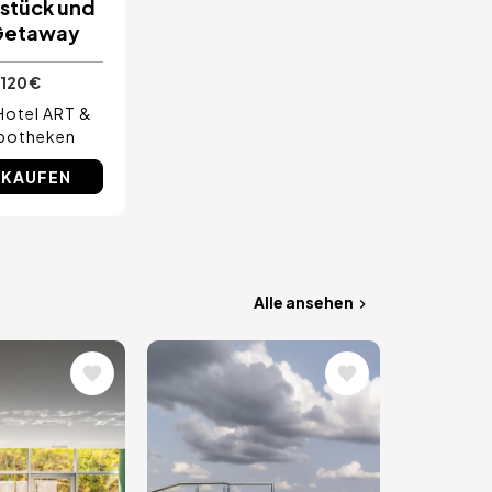
hstück und
Getaway
120 €
Hotel ART &
potheken
 KAUFEN
Alle ansehen
Bild