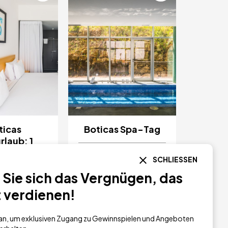
ticas
Boticas Spa-Tag
rlaub: 1
htung mit
30 €
ab
SCHLIESSEN
k & Spa für
Sie sich das Vergnügen, das
Personen
t verdienen!
100 €
h an, um exklusiven Zugang zu Gewinnspielen und Angeboten