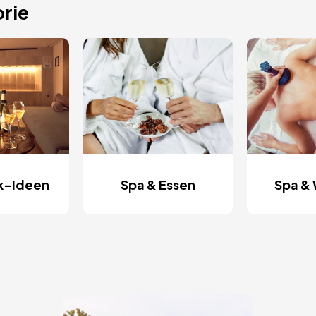
rie
k-Ideen
Spa & Essen
Spa & 
Bild