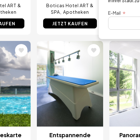
in Ihrer Stadt zu
tel ART &
Boticas Hotel ART &
Boticas 
theken
SPA
Apotheken
SPA
A
E-Mail
KAUFEN
JETZT KAUFEN
JETZT
Bild
Bild
eskarte
Entspannende
Panora