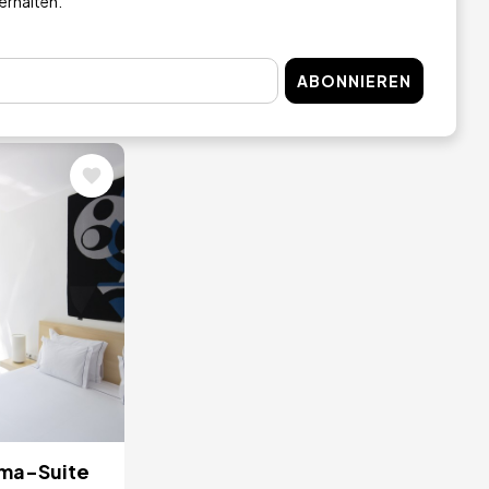
 erhalten.
Hotel ART &
Boticas Hotel ART &
potheken
SPA
Apotheken
ABONNIEREN
 KAUFEN
JETZT KAUFEN
ma-Suite