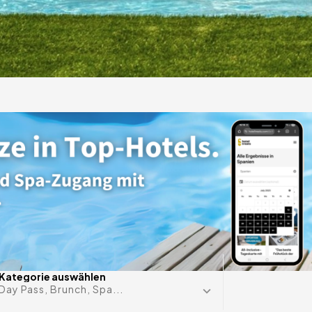
 Douro
ige
s auf
Datum im 
Kategorie auswählen
Day Pass, Brunch, Spa...