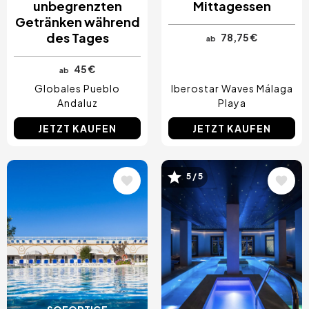
unbegrenzten
Mittagessen
Getränken während
des Tages
78,75 €
ab
45 €
ab
Globales Pueblo
Iberostar Waves Málaga
Andaluz
Playa
JETZT KAUFEN
JETZT KAUFEN
Bild
Bild
5 / 5