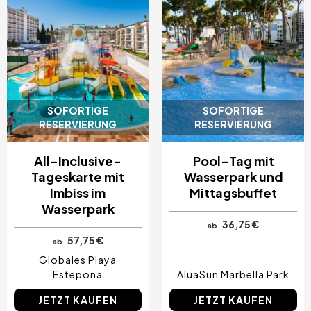
SOFORTIGE
SOFORTIGE
RESERVIERUNG
RESERVIERUNG
All-Inclusive-
Pool-Tag mit
Tageskarte mit
Wasserpark und
Imbiss im
Mittagsbuffet
Wasserpark
36,75 €
ab
57,75 €
ab
Globales Playa
Estepona
AluaSun Marbella Park
JETZT KAUFEN
JETZT KAUFEN