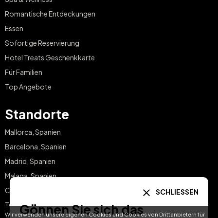
Romantische Entdeckungen
Essen
Sofortige Reservierung
Hotel Treats Geschenkkarte
Für Familien
Top Angebote
Standorte
Mallorca, Spanien
Barcelona, Spanien
Madrid, Spanien
Malaga, Spanien
Costa del Sol, Spanien
SCHLIESSEN
Teneriffa, Spanien
Gönnen Sie sich das
Wir verwenden unsere eigenen Cookies und Cookies von Drittanbietern für