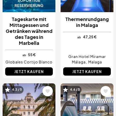
SOFORTIGE
RESERVIERUNG
Tageskarte mit
Thermenrundgang
Mittagessen und
in Malaga
Getränken während
des Tages in
47,25 €
ab
Marbella
55 €
ab
Gran Hotel Miramar
Globales Cortijo Blanco
Málaga
Malaga
JETZT KAUFEN
JETZT KAUFEN
Bild
Bild
4.3 / 5
4.6 / 5