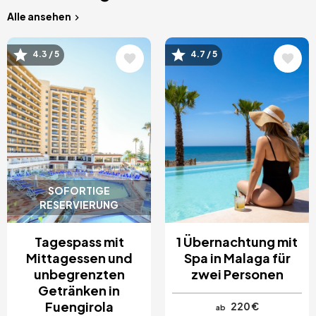
Alle ansehen
Bild
Bild
4.3 / 5
4.7 / 5
SOFORTIGE
RESERVIERUNG
Tagespass mit
1 Übernachtung mit
Mittagessen und
Spa in Malaga für
unbegrenzten
zwei Personen
Getränken in
Fuengirola
220 €
ab