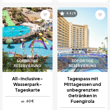
Bild
Bild
4.3 / 5
SOFORTIGE
SOFORTIGE
RESERVIERUNG
RESERVIERUNG
All-Inclusive-
Tagespass mit
Wasserpark-
Mittagessen und
Tageskarte
unbegrenzten
Getränken in
Fuengirola
60 €
ab