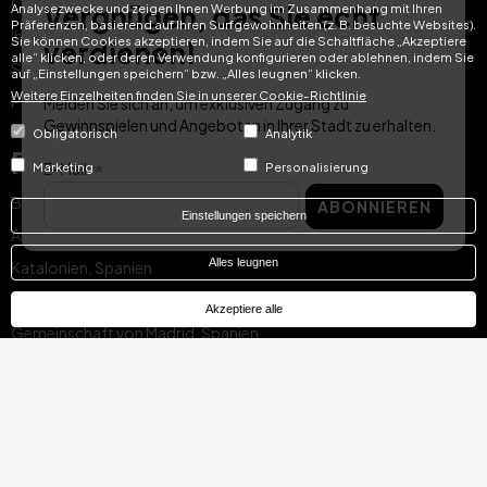
Cádiz, Spanien
Vergnügen, das Sie echt
Analysezwecke und zeigen Ihnen Werbung im Zusammenhang mit Ihren
Präferenzen, basierend auf Ihren Surfgewohnheiten (z. B. besuchte Websites).
Ibiza, Spanien
Sie können Cookies akzeptieren, indem Sie auf die Schaltfläche „Akzeptiere
verdienen!
alle“ klicken, oder deren Verwendung konfigurieren oder ablehnen, indem Sie
Sevilla, Spanien
auf „Einstellungen speichern“ bzw. „Alles leugnen“ klicken.
Weitere Einzelheiten finden Sie in unserer Cookie-Richtlinie
Pontevedra, Spanien
Melden Sie sich an, um exklusiven Zugang zu
Gewinnspielen und Angeboten in Ihrer Stadt zu erhalten.
Obligatorisch
Analytik
Regionen
E-Mail
Marketing
Personalisierung
Balearen, Spanien
ABONNIEREN
Einstellungen speichern
Andalusien, Spanien
Alles leugnen
Katalonien, Spanien
Kanarische Inseln, Spanien
Akzeptiere alle
Gemeinschaft von Madrid, Spanien
Galicien, Spanien
Valencianische Gemeinschaft, Spanien
Algarve, Portugal
Stadtteil von Lissabon, Portugal