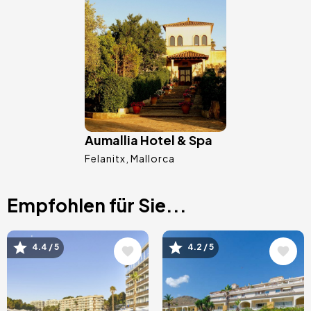
Bild
Aumallia Hotel & Spa
Felanitx
Mallorca
Empfohlen für Sie...
Bild
Bild
4.4 / 5
4.2 / 5