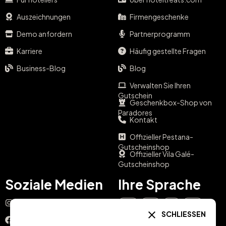
Auszeichnungen
Firmengeschenke
Demo anfordern
Partnerprogramm
Karriere
Häufig gestellte Fragen
Business-Blog
Blog
Verwalten Sie Ihren
Gutschein
Geschenkbox-Shop von
Paradores
Kontakt
Offizieller Pestana-
Gutscheinshop
Offizieller Vila Galé-
Gutscheinshop
Soziale Medien
Ihre Sprache
Instagram
EN
ES
IT
PT
SCHLIESSEN
Facebook