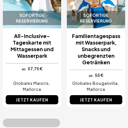
SOFORTIGE
SOFORTIGE
RESERVIERUNG
RESERVIERUNG
All-Inclusive-
Familientagespass
Tageskarte mit
mit Wasserpark,
Mittagessen und
Snacks und
Wasserpark
unbegrenzten
Getränken
57,75 €
ab
55 €
ab
Globales Maioris
Globales Bouganvilla
Mallorca
Mallorca
JETZT KAUFEN
JETZT KAUFEN