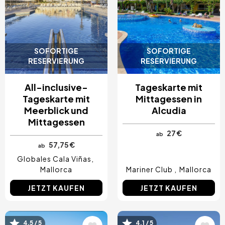
SOFORTIGE
SOFORTIGE
RESERVIERUNG
RESERVIERUNG
All-inclusive-
Tageskarte mit
Tageskarte mit
Mittagessen in
Meerblick und
Alcudia
Mittagessen
27 €
ab
57,75 €
ab
Globales Cala Viñas
Mallorca
Mariner Club
Mallorca
JETZT KAUFEN
JETZT KAUFEN
Bild
Bild
4.5 / 5
4.1 / 5