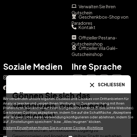
Verwalten Sie Ihren
Gutschein
Geschenkbox-Shop von
Paradores
Kontakt
Offizieller Pestana-
Gutscheinshop
Offizieller Vila Galé-
Gutscheinshop
Soziale Medien
Ihre Sprache
Instagram
EN
ES
IT
PT
SCHLIESSEN
Facebook
Gönnen Sie sich das
DE
FR
NL
YouTube
Wir verwenden unsere eigenen Cookies und Cookies von Drittanbietern für
Vergnügen, das Sie echt
Analysezwecke und zeigen Ihnen Werbung im Zusammenhang mit Ihren
Präferenzen, basierend auf Ihren Surfgewohnheiten (z. B. besuchte Websites).
TikTok
Sie können Cookies akzeptieren, indem Sie auf die Schaltfläche „Akzeptiere
verdienen!
alle“ klicken, oder deren Verwendung konfigurieren oder ablehnen, indem Sie
LinkedIn
auf „Einstellungen speichern“ bzw. „Alles leugnen“ klicken.
Weitere Einzelheiten finden Sie in unserer Cookie-Richtlinie
Melden Sie sich an, um exklusiven Zugang zu
Gewinnspielen und Angeboten in Ihrer Stadt zu erhalten.