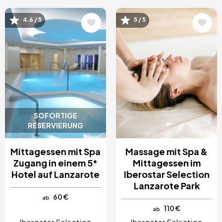
Bild
Bild
4.6 / 5
5 / 5
SOFORTIGE
RESERVIERUNG
Mittagessen mit Spa
Massage mit Spa &
Zugang in einem 5*
Mittagessen im
Hotel auf Lanzarote
Iberostar Selection
Lanzarote Park
60 €
ab
110 €
ab