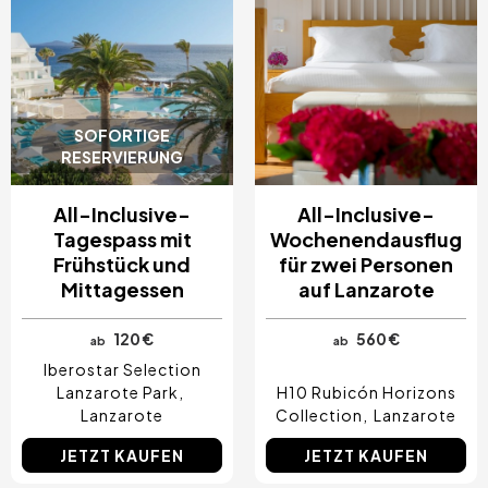
SOFORTIGE
RESERVIERUNG
All-Inclusive-
All-Inclusive-
Tagespass mit
Wochenendausflug
Frühstück und
für zwei Personen
Mittagessen
auf Lanzarote
120 €
560 €
ab
ab
Iberostar Selection
Lanzarote Park
H10 Rubicón Horizons
Lanzarote
Collection
Lanzarote
JETZT KAUFEN
JETZT KAUFEN