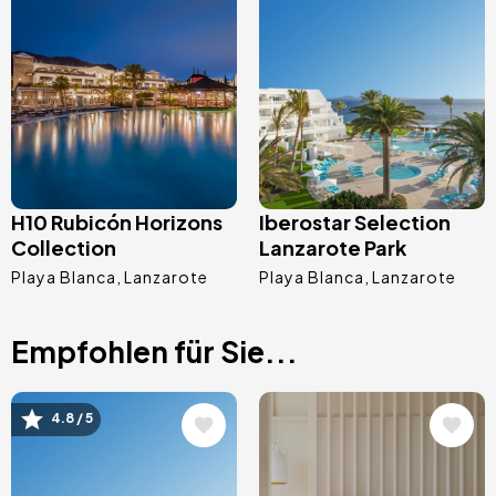
Bild
Bild
H10 Rubicón Horizons
Iberostar Selection
Collection
Lanzarote Park
Playa Blanca
Lanzarote
Playa Blanca
Lanzarote
Empfohlen für Sie...
Bild
Bild
4.8 / 5