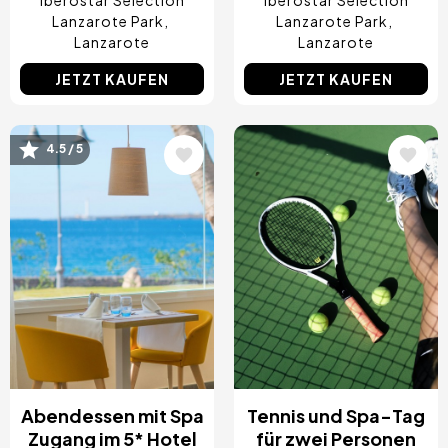
Iberostar Selection
Iberostar Selection
Lanzarote Park
Lanzarote Park
Lanzarote
Lanzarote
JETZT KAUFEN
JETZT KAUFEN
Bild
Bild
4.5 / 5
Abendessen mit Spa
Tennis und Spa-Tag
Zugang im 5* Hotel
für zwei Personen