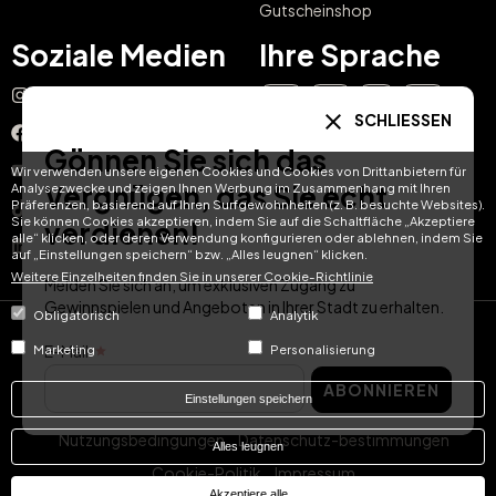
Gutscheinshop
Soziale Medien
Ihre Sprache
Instagram
EN
ES
IT
PT
SCHLIESSEN
Facebook
Gönnen Sie sich das
DE
FR
NL
YouTube
Wir verwenden unsere eigenen Cookies und Cookies von Drittanbietern für
Vergnügen, das Sie echt
Analysezwecke und zeigen Ihnen Werbung im Zusammenhang mit Ihren
Präferenzen, basierend auf Ihren Surfgewohnheiten (z. B. besuchte Websites).
TikTok
Sie können Cookies akzeptieren, indem Sie auf die Schaltfläche „Akzeptiere
verdienen!
alle“ klicken, oder deren Verwendung konfigurieren oder ablehnen, indem Sie
LinkedIn
auf „Einstellungen speichern“ bzw. „Alles leugnen“ klicken.
Weitere Einzelheiten finden Sie in unserer Cookie-Richtlinie
Melden Sie sich an, um exklusiven Zugang zu
Gewinnspielen und Angeboten in Ihrer Stadt zu erhalten.
Obligatorisch
Analytik
© Hotel Treats 2026
E-Mail
Marketing
Personalisierung
ABONNIEREN
Tel: +34 871 51 00 40 (9:00 - 19:00 CEST)
Einstellungen speichern
Nutzungsbedingungen
Datenschutz-bestimmungen
Alles leugnen
Cookie-Politik
Impressum
Akzeptiere alle