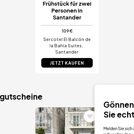
Frühstück für zwei
Personen in
Santander
109 €
Sercotel El Balcón de
la Bahía Suites
Santander
JETZT KAUFEN
gutscheine
Gönnen 
Sie ech
Bild
Melden Sie sic