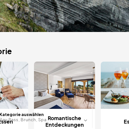
ige
rie
s auf
Datum im 
Kategorie auswählen
Romantische
Day Pass, Brunch, Spa...
Essen
E
Entdeckungen