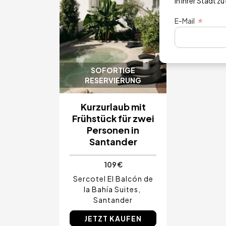
in Ihrer Stadt zu
E-Mail
SOFORTIGE
RESERVIERUNG
Kurzurlaub mit
Frühstück für zwei
Personen in
Santander
109 €
Sercotel El Balcón de
la Bahía Suites
Santander
JETZT KAUFEN