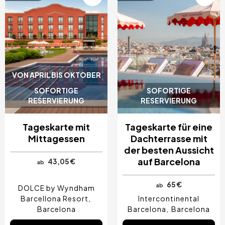
VON APRIL BIS OKTOBER
SOFORTIGE
SOFORTIGE
RESERVIERUNG
RESERVIERUNG
Tageskarte mit
Tageskarte für eine
Mittagessen
Dachterrasse mit
der besten Aussicht
auf Barcelona
43,05 €
ab
65 €
ab
DOLCE by Wyndham
Barcellona Resort
Intercontinental
Barcelona
Barcelona
Barcelona