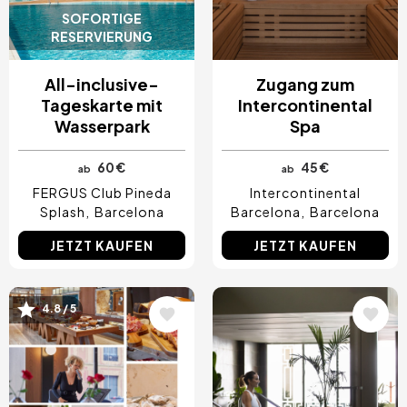
SOFORTIGE
RESERVIERUNG
All-inclusive-
Zugang zum
Tageskarte mit
Intercontinental
Wasserpark
Spa
60 €
45 €
ab
ab
FERGUS Club Pineda
Intercontinental
Splash
Barcelona
Barcelona
Barcelona
JETZT KAUFEN
JETZT KAUFEN
Bild
Bild
4.8 / 5