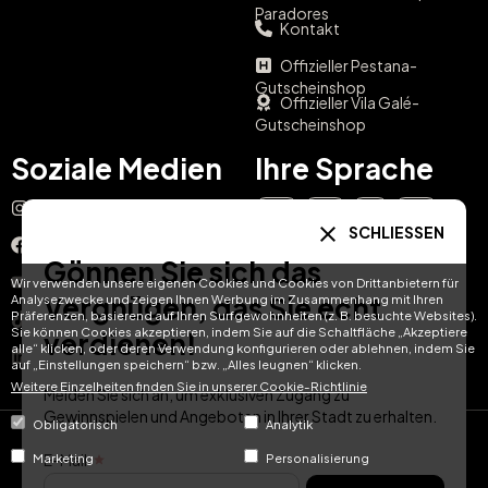
Paradores
Kontakt
Offizieller Pestana-
Gutscheinshop
Offizieller Vila Galé-
Gutscheinshop
Soziale Medien
Ihre Sprache
Instagram
EN
ES
IT
PT
SCHLIESSEN
Facebook
Gönnen Sie sich das
DE
FR
NL
YouTube
Wir verwenden unsere eigenen Cookies und Cookies von Drittanbietern für
Vergnügen, das Sie echt
Analysezwecke und zeigen Ihnen Werbung im Zusammenhang mit Ihren
Präferenzen, basierend auf Ihren Surfgewohnheiten (z. B. besuchte Websites).
TikTok
Sie können Cookies akzeptieren, indem Sie auf die Schaltfläche „Akzeptiere
verdienen!
alle“ klicken, oder deren Verwendung konfigurieren oder ablehnen, indem Sie
LinkedIn
auf „Einstellungen speichern“ bzw. „Alles leugnen“ klicken.
Weitere Einzelheiten finden Sie in unserer Cookie-Richtlinie
Melden Sie sich an, um exklusiven Zugang zu
Gewinnspielen und Angeboten in Ihrer Stadt zu erhalten.
Obligatorisch
Analytik
© Hotel Treats 2026
E-Mail
Marketing
Personalisierung