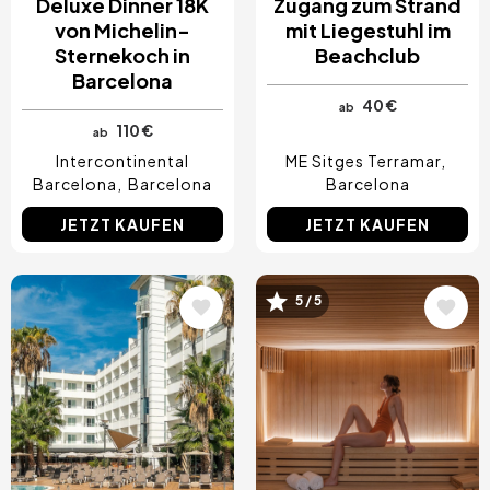
Deluxe Dinner 18K
Zugang zum Strand
von Michelin-
mit Liegestuhl im
Sternekoch in
Beachclub
Barcelona
40 €
ab
110 €
ab
Intercontinental
ME Sitges Terramar
Barcelona
Barcelona
Barcelona
JETZT KAUFEN
JETZT KAUFEN
Bild
Bild
5 / 5