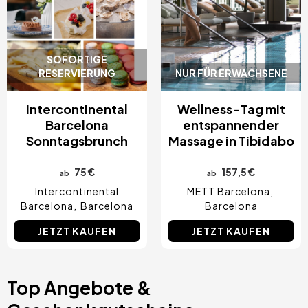
SOFORTIGE
RESERVIERUNG
NUR FÜR ERWACHSENE
Intercontinental
Wellness-Tag mit
Barcelona
entspannender
Sonntagsbrunch
Massage in Tibidabo
75 €
157,5 €
ab
ab
Intercontinental
METT Barcelona
Barcelona
Barcelona
Barcelona
JETZT KAUFEN
JETZT KAUFEN
Top Angebote &