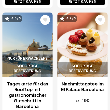
JETZT KAUFEN
JETZT KAUFEN
Bild
Bild
4.8 / 5
4.7 / 5
NUR FÜR ERWACHSENE
SOFORTIGE
SOFORTIGE
RESERVIERUNG
RESERVIERUNG
Tageskarte für das
Nachmittagstee im
Rooftop mit
El Palace Barcelona
gastronomischer
Gutschrift in
48 €
ab
Barcelona