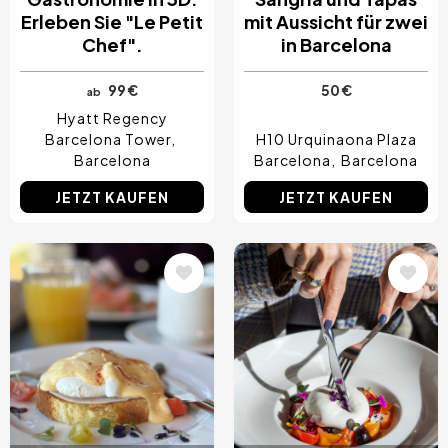
Erleben Sie "Le Petit
mit Aussicht für zwei
Chef".
in Barcelona
99 €
50 €
ab
Hyatt Regency
Barcelona Tower
H10 Urquinaona Plaza
Barcelona
Barcelona
Barcelona
JETZT KAUFEN
JETZT KAUFEN
Bild
Bild