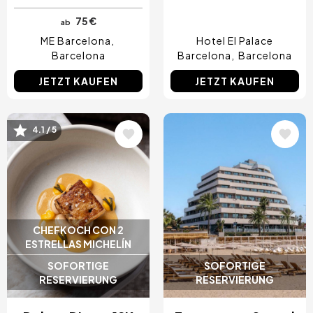
75 €
ab
ME Barcelona
Hotel El Palace
Barcelona
Barcelona
Barcelona
JETZT KAUFEN
JETZT KAUFEN
Bild
Bild
4.1 / 5
CHEFKOCH CON 2
ESTRELLAS MICHELÍN
SOFORTIGE
SOFORTIGE
RESERVIERUNG
RESERVIERUNG