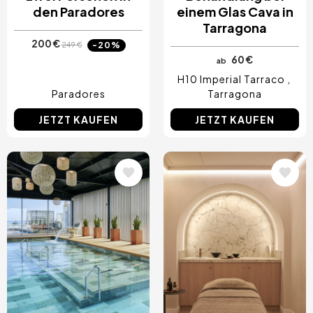
den Paradores
einem Glas Cava in
Tarragona
200 €
-20%
249 €
60 €
ab
H10 Imperial Tarraco
Paradores
Tarragona
JETZT KAUFEN
JETZT KAUFEN
Bild
Bild