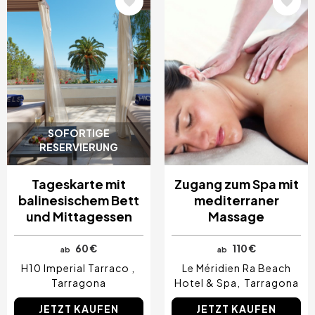
SOFORTIGE
RESERVIERUNG
Tageskarte mit
Zugang zum Spa mit
balinesischem Bett
mediterraner
und Mittagessen
Massage
60 €
110 €
ab
ab
H10 Imperial Tarraco
Le Méridien Ra Beach
Tarragona
Hotel & Spa
Tarragona
JETZT KAUFEN
JETZT KAUFEN