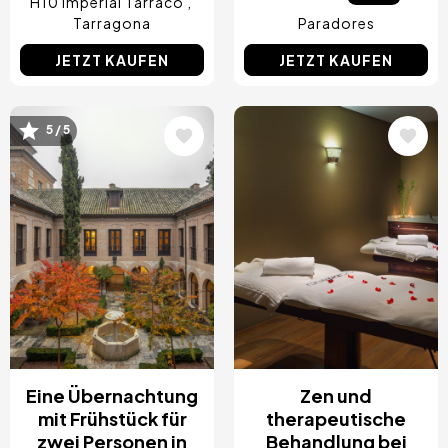
H10 Imperial Tarraco
Tarragona
Paradores
JETZT KAUFEN
JETZT KAUFEN
Bild
Bild
5 / 5
Eine Übernachtung
Zen und
mit Frühstück für
therapeutische
zwei Personen in
Behandlung bei