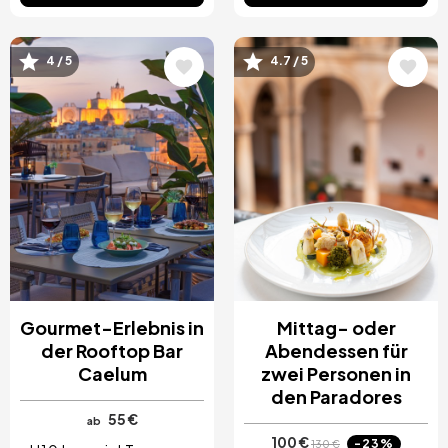
Bild
Bild
4 / 5
4.7 / 5
Gourmet-Erlebnis in
Mittag- oder
der Rooftop Bar
Abendessen für
Caelum
zwei Personen in
den Paradores
55 €
ab
100 €
-23%
130 €