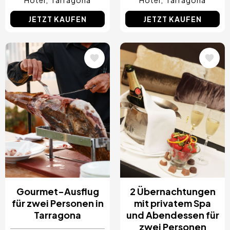
JETZT KAUFEN
JETZT KAUFEN
Bild
Bild
Gourmet-Ausflug
2 Übernachtungen
für zwei Personen in
mit privatem Spa
Tarragona
und Abendessen für
zwei Personen