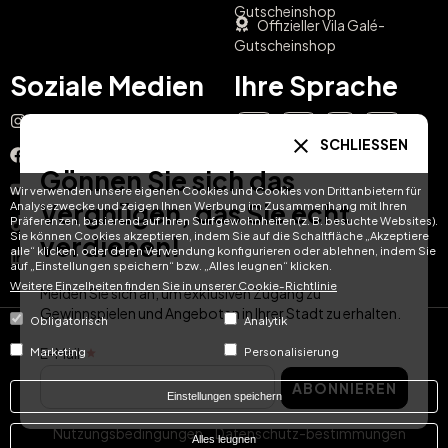
Gutscheinshop
Offizieller Vila Galé-
Gutscheinshop
Soziale Medien
Ihre Sprache
Instagram
EN
ES
IT
PT
SCHLIESSEN
Facebook
Gönnen Sie sich das
DE
FR
NL
YouTube
Wir verwenden unsere eigenen Cookies und Cookies von Drittanbietern für
Vergnügen, das Sie echt
Analysezwecke und zeigen Ihnen Werbung im Zusammenhang mit Ihren
Präferenzen, basierend auf Ihren Surfgewohnheiten (z. B. besuchte Websites).
TikTok
Sie können Cookies akzeptieren, indem Sie auf die Schaltfläche „Akzeptiere
verdienen!
alle“ klicken, oder deren Verwendung konfigurieren oder ablehnen, indem Sie
LinkedIn
auf „Einstellungen speichern“ bzw. „Alles leugnen“ klicken.
Weitere Einzelheiten finden Sie in unserer Cookie-Richtlinie
Melden Sie sich an, um exklusiven Zugang zu
Gewinnspielen und Angeboten in Ihrer Stadt zu erhalten.
Obligatorisch
Analytik
© Hotel Treats 2026
E-Mail
Marketing
Personalisierung
ABONNIEREN
Tel: +34 871 51 00 40 (9:00 - 19:00 CEST)
Einstellungen speichern
Nutzungsbedingungen
Datenschutz-bestimmungen
Alles leugnen