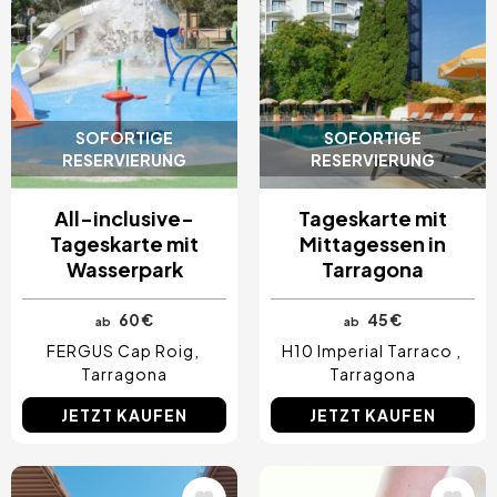
SOFORTIGE
SOFORTIGE
RESERVIERUNG
RESERVIERUNG
All-inclusive-
Tageskarte mit
Tageskarte mit
Mittagessen in
Wasserpark
Tarragona
60 €
45 €
ab
ab
FERGUS Cap Roig
H10 Imperial Tarraco
Tarragona
Tarragona
JETZT KAUFEN
JETZT KAUFEN
Bild
Bild