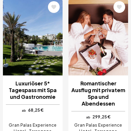
Bild
Bild
Luxuriöser 5*
Romantischer
Tagespass mit Spa
Ausflug mit privatem
und Gastronomie
Spa und
Abendessen
68,25 €
ab
299,25 €
ab
Gran Palas Experience
Gran Palas Experience
Hotel
Tarragona
Hotel
Tarragona