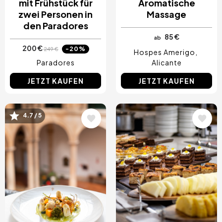
mit Frühstück für
Aromatische
zwei Personen in
Massage
den Paradores
85 €
ab
200 €
-20%
249 €
Hospes Amerigo
Paradores
Alicante
JETZT KAUFEN
JETZT KAUFEN
Bild
Bild
4.7 / 5