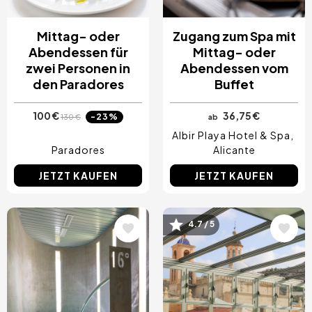
Mittag- oder
Zugang zum Spa mit
Abendessen für
Mittag- oder
zwei Personen in
Abendessen vom
den Paradores
Buffet
100 €
36,75 €
-23%
130 €
ab
Albir Playa Hotel & Spa
Paradores
Alicante
JETZT KAUFEN
JETZT KAUFEN
Bild
Bild
4.7 / 5