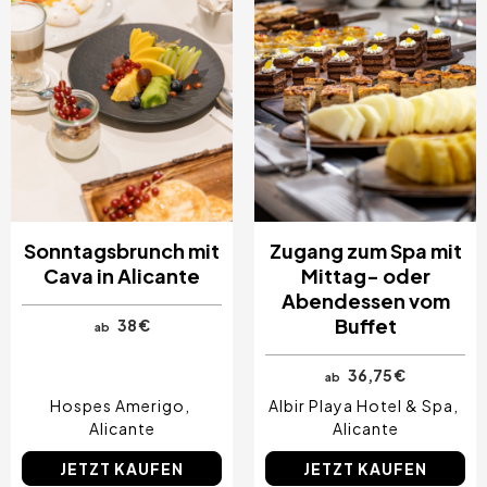
Sonntagsbrunch mit
Zugang zum Spa mit
Cava in Alicante
Mittag- oder
Abendessen vom
Buffet
38 €
ab
36,75 €
ab
Hospes Amerigo
Albir Playa Hotel & Spa
Alicante
Alicante
JETZT KAUFEN
JETZT KAUFEN