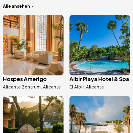
Alle ansehen
Bild
Bild
Hospes Amerigo
Albir Playa Hotel & Spa
Alicante Zentrum
Alicante
El Albir
Alicante
Bild
Bild