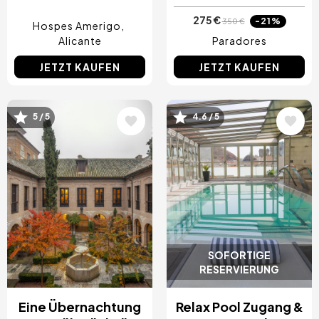
275 €
-21%
350 €
Hospes Amerigo
Alicante
Paradores
JETZT KAUFEN
JETZT KAUFEN
Bild
Bild
5 / 5
4.6 / 5
SOFORTIGE
RESERVIERUNG
Eine Übernachtung
Relax Pool Zugang &