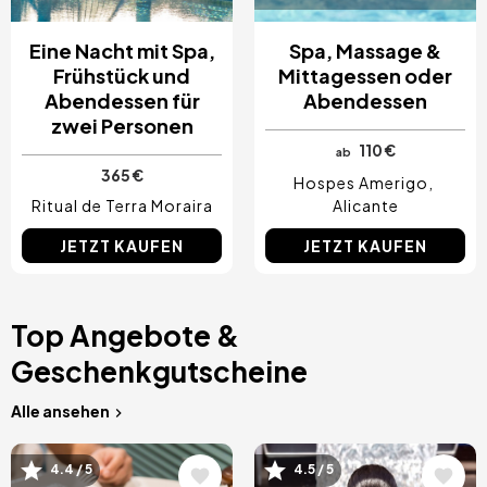
Eine Nacht mit Spa,
Spa, Massage &
Frühstück und
Mittagessen oder
Abendessen für
Abendessen
zwei Personen
110 €
ab
365 €
Hospes Amerigo
Ritual de Terra Moraira
Alicante
JETZT KAUFEN
JETZT KAUFEN
Top Angebote &
Geschenkgutscheine
Alle ansehen
Bild
Bild
4.4 / 5
4.5 / 5