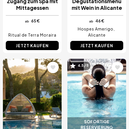
Zugang zum Spa mit
Degustationsmenü
Mittagessen
mit Wein in Alicante
65 €
46 €
ab
ab
Hospes Amerigo
Ritual de Terra Moraira
Alicante
JETZT KAUFEN
JETZT KAUFEN
Bild
Bild
4.5 / 5
SOFORTIGE
RESERVIERUNG