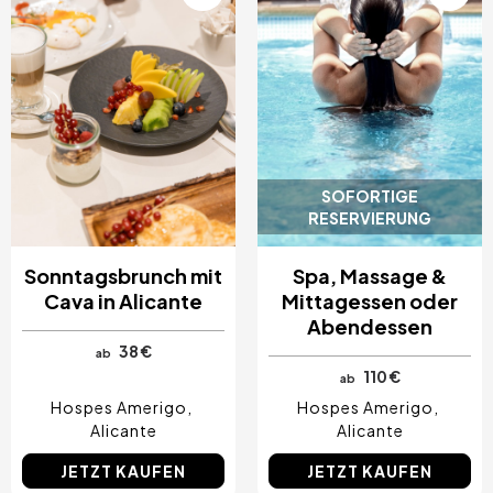
SOFORTIGE
RESERVIERUNG
Sonntagsbrunch mit
Spa, Massage &
Cava in Alicante
Mittagessen oder
Abendessen
38 €
ab
110 €
ab
Hospes Amerigo
Hospes Amerigo
Alicante
Alicante
JETZT KAUFEN
JETZT KAUFEN