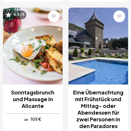
Bild
Bild
4.5 / 5
Sonntagsbrunch
Eine Übernachtung
und Massage in
mit Frühstück und
Alicante
Mittag- oder
Abendessen für
zwei Personen in
105 €
ab
den Paradores