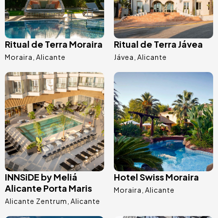
Ritual de Terra Moraira
Ritual de Terra Jávea
Moraira
Alicante
Jávea
Alicante
Bild
Bild
INNSiDE by Meliá
Hotel Swiss Moraira
Alicante Porta Maris
Moraira
Alicante
Alicante Zentrum
Alicante