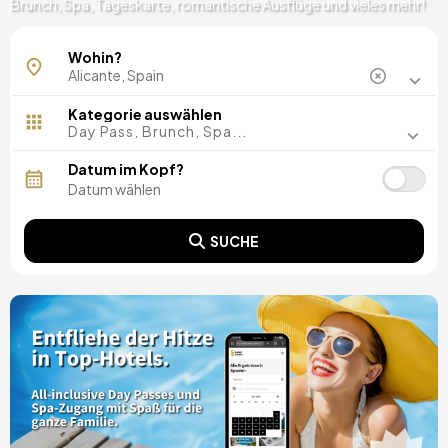
Brunch, Spa, Tageskarte, romantische Ausflüge und vieles mehr!
Algorfa
Wohin?
Alicante Zentrum
Benidorm
Crevillente
Kategorie auswählen
Denia
Day Pass, Brunch, Spa...
El Albir
Guardamar del Segura
Datum im Kopf?
Jávea
Moraira
Penaguila
SUCHE