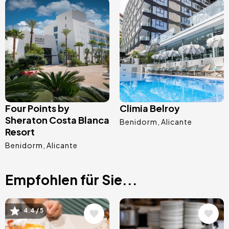
Bild
Bild
Four Points by
Climia Belroy
Sheraton Costa Blanca
Benidorm
Alicante
Resort
Benidorm
Alicante
Empfohlen für Sie...
Bild
Bild
4.4 / 5