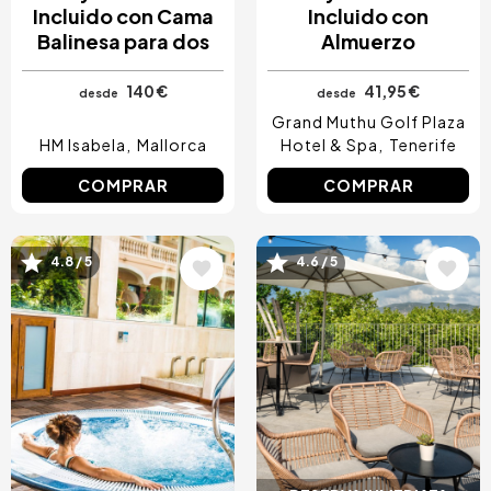
Incluido con Cama
Incluido con
Balinesa para dos
Almuerzo
140 €
41,95 €
desde
desde
Grand Muthu Golf Plaza
HM Isabela
Mallorca
Hotel & Spa
Tenerife
COMPRAR
COMPRAR
4.8 / 5
4.6 / 5
Image
Image