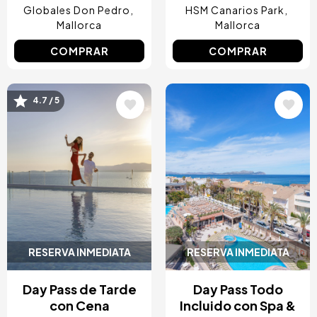
Globales Don Pedro
HSM Canarios Park
Mallorca
Mallorca
COMPRAR
COMPRAR
4.7 / 5
Image
Image
RESERVA INMEDIATA
RESERVA INMEDIATA
Day Pass de Tarde
Day Pass Todo
con Cena
Incluido con Spa &