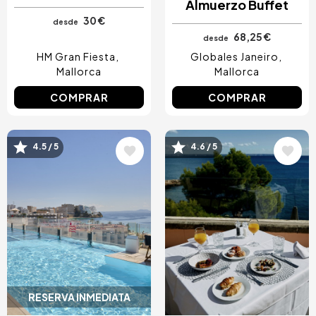
Almuerzo Buffet
30 €
desde
68,25 €
desde
HM Gran Fiesta
Globales Janeiro
Mallorca
Mallorca
COMPRAR
COMPRAR
4.5 / 5
4.6 / 5
Image
Image
RESERVA INMEDIATA