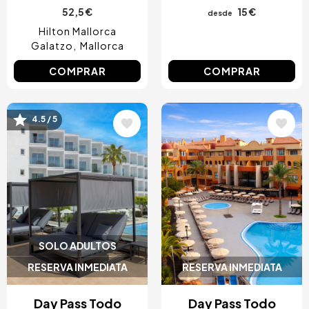
52,5 €
15 €
desde
Hilton Mallorca
Galatzo
Mallorca
COMPRAR
COMPRAR
4.5 / 5
Image
Image
SOLO ADULTOS
RESERVA INMEDIATA
RESERVA INMEDIATA
Day Pass Todo
Day Pass Todo