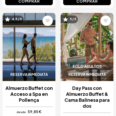
COMPRAR
COMPRAR
4.9 / 5
5 / 5
Image
Image
SOLO ADULTOS
RESERVA INMEDIATA
RESERVA INMEDIATA
Almuerzo Buffet con
Day Pass con
Acceso a Spa en
Almuerzo Buffet &
Pollença
Cama Balinesa para
dos
59,85 €
desde