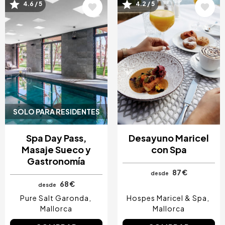
4.6 / 5
4.2 / 5
Image
Image
SOLO PARA RESIDENTES
Spa Day Pass,
Desayuno Maricel
Masaje Sueco y
con Spa
Gastronomía
87 €
desde
68 €
desde
Pure Salt Garonda
Hospes Maricel & Spa
Mallorca
Mallorca