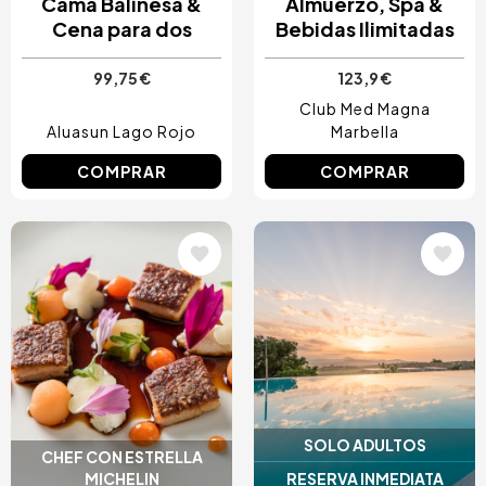
Cama Balinesa &
Almuerzo, Spa &
Cena para dos
Bebidas Ilimitadas
99,75 €
123,9 €
Club Med Magna
Aluasun Lago Rojo
Marbella
COMPRAR
COMPRAR
Image
Image
SOLO ADULTOS
CHEF CON ESTRELLA
MICHELIN
RESERVA INMEDIATA