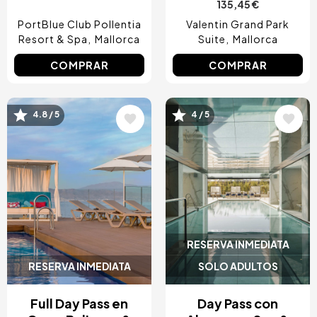
135,45 €
PortBlue Club Pollentia
Valentin Grand Park
Resort & Spa
Mallorca
Suite
Mallorca
COMPRAR
COMPRAR
4.8 / 5
4 / 5
Image
Image
RESERVA INMEDIATA
RESERVA INMEDIATA
SOLO ADULTOS
Full Day Pass en
Day Pass con