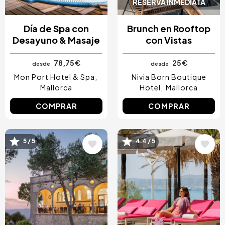
RESERVA INMEDIATA
Día de Spa con
Brunch en Rooftop
Desayuno & Masaje
con Vistas
78,75 €
25 €
desde
desde
Mon Port Hotel & Spa
Nivia Born Boutique
Mallorca
Hotel
Mallorca
COMPRAR
COMPRAR
5 / 5
4.4 / 5
Image
Image