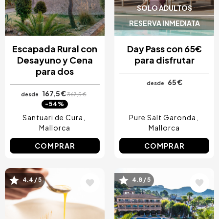
SOLO ADULTOS
RESERVA INMEDIATA
Escapada Rural con
Day Pass con 65€
Desayuno y Cena
para disfrutar
para dos
65 €
desde
167,5 €
desde
367,5 €
-54%
Santuari de Cura
Pure Salt Garonda
Mallorca
Mallorca
COMPRAR
COMPRAR
4.4 / 5
4.8 / 5
Image
Image