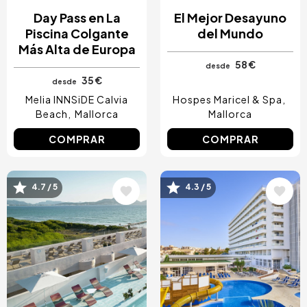
Day Pass en La
El Mejor Desayuno
Piscina Colgante
del Mundo
Más Alta de Europa
58 €
desde
35 €
desde
Melia INNSiDE Calvia
Hospes Maricel & Spa
Beach
Mallorca
Mallorca
COMPRAR
COMPRAR
4.7 / 5
4.3 / 5
Image
Image