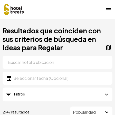
Pasar
Resultados que coinciden con
al
contenido
sus criterios de búsqueda en
principal
Ideas para Regalar
Ubicación
Ubicación
Fecha
Seleccionar fecha
Filtros
2147 resultados