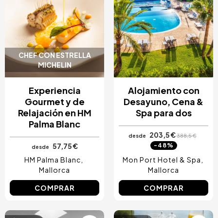
CHEF CON ESTRELLA
MICHELIN
Experiencia
Alojamiento con
Gourmet y de
Desayuno, Cena &
Relajación en HM
Spa para dos
Palma Blanc
203,5 €
desde
388,5 €
57,75 €
-48%
desde
HM Palma Blanc
Mon Port Hotel & Spa
Mallorca
Mallorca
COMPRAR
COMPRAR