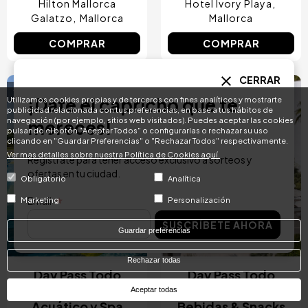
Hilton Mallorca
Hotel Ivory Playa
Galatzo
Mallorca
Mallorca
COMPRAR
COMPRAR
CERRAR
4.2 / 5
4.3 / 5
Image
Image
¡Date el capricho que te
Utilizamos cookies propias y de terceros con fines analíticos y mostrarte
publicidad relacionada con tus preferencias, en base a tus hábitos de
navegación (por ejemplo, sitios web visitados). Puedes aceptar las cookies
mereces!
pulsando el botón "Aceptar Todos" o configurarlas o rechazar su uso
clicando en "Guardar Preferencias" o "Rechazar Todos" respectivamente.
Ver mas detalles sobre nuestra Política de Cookies aquí.
Regístrate para tener acceso exclusivo a sorteos y
ofertas en tu ciudad.
Obligatorio
Analítica
Email
Marketing
Personalización
SOLO ADULTOS
SUSCRÍBETE AHORA
Guardar preferencias
RESERVA INMEDIATA
RESERVA INMEDIATA
Rechazar todas
Day Pass Todo
Day Pass Todo
Incluido con Parque
Incluido con
Aceptar todas
Acuático y Spa
Bebidas & Snacks