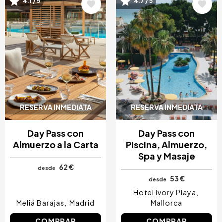
4.1 / 5
4.7 / 5
Image
Image
RESERVA INMEDIATA
RESERVA INMEDIATA
Day Pass con
Day Pass con
Almuerzo a la Carta
Piscina, Almuerzo,
Spa y Masaje
62 €
desde
53 €
desde
Hotel Ivory Playa
Meliá Barajas
Madrid
Mallorca
COMPRAR
COMPRAR