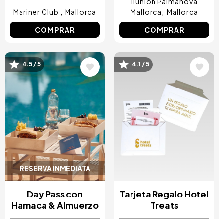
Ilunion Palmanova
Mariner Club
Mallorca
Mallorca
Mallorca
COMPRAR
COMPRAR
4.5 / 5
4.1 / 5
Image
Image
RESERVA INMEDIATA
Day Pass con
Tarjeta Regalo Hotel
Hamaca & Almuerzo
Treats