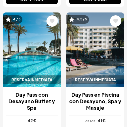
4 / 5
4.5 / 5
Image
Image
RESERVA INMEDIATA
RESERVA INMEDIATA
Day Pass con
Day Pass en Piscina
Desayuno Buffet y
con Desayuno, Spa y
Spa
Masaje
42 €
41 €
desde