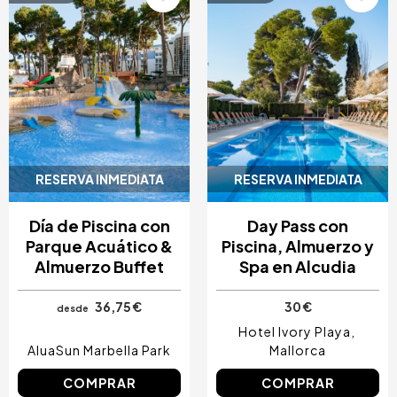
Image
Image
RESERVA INMEDIATA
RESERVA INMEDIATA
Día de Piscina con
Day Pass con
Parque Acuático &
Piscina, Almuerzo y
Almuerzo Buffet
Spa en Alcudia
36,75 €
30 €
desde
Hotel Ivory Playa
AluaSun Marbella Park
Mallorca
COMPRAR
COMPRAR