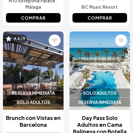
H10 Estepona Palace
Málaga
BC Music Resort
COMPRAR
COMPRAR
4.6 / 5
Image
Image
RESERVA INMEDIATA
SOLO ADULTOS
SOLO ADULTOS
RESERVA INMEDIATA
Brunch con Vistas en
Day Pass Solo
Barcelona
Adultos en Cama
Balinesa con Botella