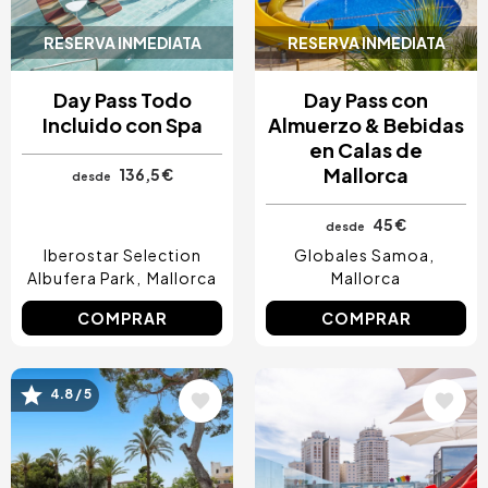
RESERVA INMEDIATA
RESERVA INMEDIATA
Day Pass Todo
Day Pass con
Incluido con Spa
Almuerzo & Bebidas
en Calas de
Mallorca
136,5 €
desde
45 €
desde
Iberostar Selection
Globales Samoa
Albufera Park
Mallorca
Mallorca
COMPRAR
COMPRAR
4.8 / 5
Image
Image