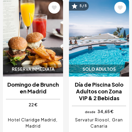
5 / 5
Image
Image
RESERVA INMEDIATA
SOLO ADULTOS
Domingo de Brunch
Día de Piscina Solo
en Madrid
Adultos con Zona
VIP & 2 Bebidas
22 €
34,65 €
desde
Hotel Claridge Madrid
Servatur Riosol
Gran
Madrid
Canaria