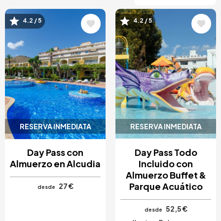
4.2 / 5
4.2 / 5
Image
Image
RESERVA INMEDIATA
RESERVA INMEDIATA
Day Pass con
Day Pass Todo
Almuerzo en Alcudia
Incluido con
Almuerzo Buffet &
Parque Acuático
27 €
desde
52,5 €
desde