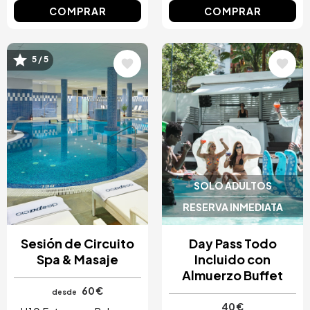
COMPRAR
COMPRAR
5 / 5
Image
Image
SOLO ADULTOS
RESERVA INMEDIATA
Sesión de Circuito
Day Pass Todo
Spa & Masaje
Incluido con
Almuerzo Buffet
60 €
desde
40 €