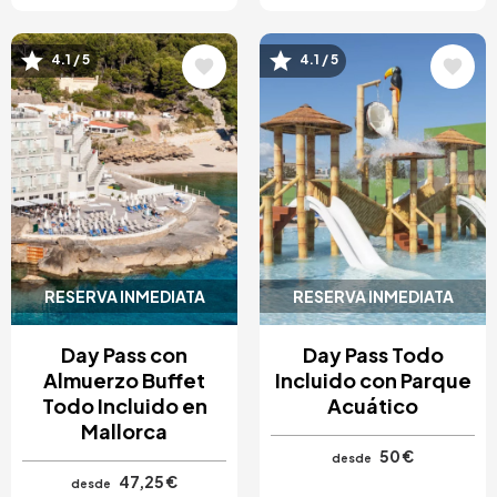
4.1 / 5
4.1 / 5
Image
Image
RESERVA INMEDIATA
RESERVA INMEDIATA
Day Pass con
Day Pass Todo
Almuerzo Buffet
Incluido con Parque
Todo Incluido en
Acuático
Mallorca
50 €
desde
47,25 €
desde