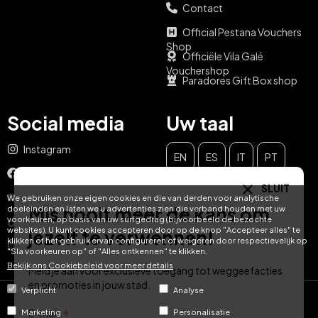
Contact
Official Pestana Vouchers
Shop
Officiële Vila Galé
Vouchershop
Paradores Gift Box shop
Social media
Uw taal
Instagram
EN
ES
IT
PT
Facebook
SLUIT
DE
FR
NL
YouTube
We gebruiken onze eigen cookies en die van derden voor analytische
Mis nooit meer de kans om
doeleinden en laten we u advertenties zien die verband houden met uw
voorkeuren, op basis van uw surfgedrag (bijvoorbeeld de bezochte
TikTok
websites). U kunt cookies accepteren door op de knop "Accepteer alles" te
jezelf te verwennen!
klikken of het gebruik ervan configureren of weigeren door respectievelijk op
LinkedIn
"Sla voorkeuren op" of "Alles ontkennen" te klikken.
Bekijk ons ​​Cookiebeleid voor meer details
Meld je aan voor exclusieve toegang tot weggeefacties
en promoties in jouw stad.
Verplicht
Analyse
© Hotel Treats 2026
E-mail
Marketing
Personalisatie