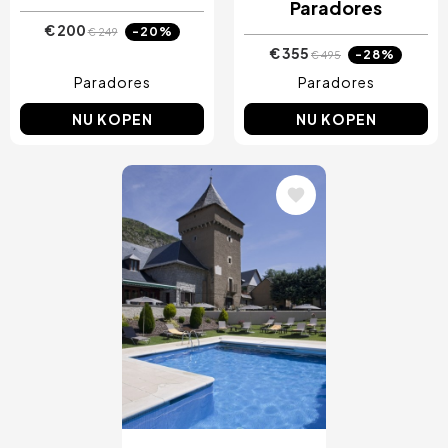
Paradores
€ 200
-20%
€ 249
€ 355
-28%
€ 495
Paradores
Paradores
NU KOPEN
NU KOPEN
Afbeelding