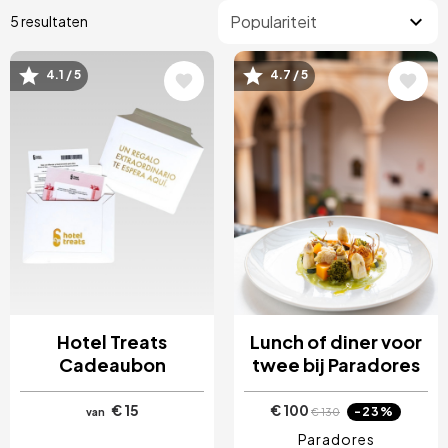
5 resultaten
4.1 / 5
4.7 / 5
Afbeelding
Afbeelding
Hotel Treats
Lunch of diner voor
Cadeaubon
twee bij Paradores
€ 15
€ 100
-23%
van
€ 130
Paradores