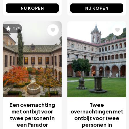
NU KOPEN
NU KOPEN
5 / 5
Afbeelding
Afbeelding
Een overnachting
Twee
met ontbijt voor
overnachtingen met
twee personen in
ontbijt voor twee
een Parador
personen in