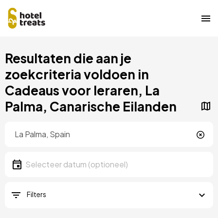
Overslaan
Resultaten die aan je
naar
hoofdinhoud
zoekcriteria voldoen in
Cadeaus voor leraren, La
Palma, Canarische Eilanden
Locatie
Locatie
Datum
Selecteer een datum
Filters