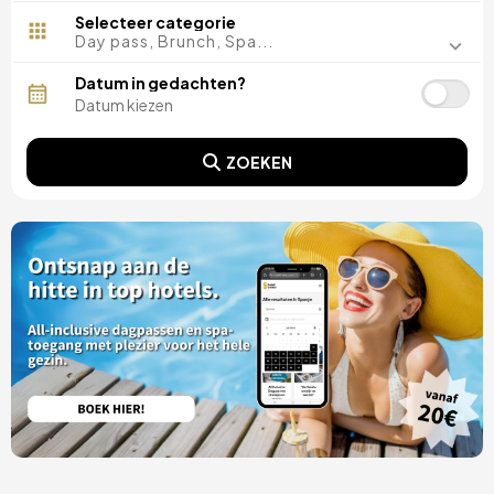
Costa del Sol
Selecteer categorie
Granada
Day pass, Brunch, Spa...
Huelva
Jaen
Datum in gedachten?
Malaga
Sevilla
ZOEKEN