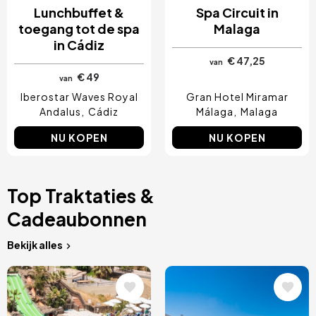
Lunchbuffet &
Spa Circuit in
toegang tot de spa
Malaga
in Cádiz
€ 47,25
van
€ 49
van
Iberostar Waves Royal
Gran Hotel Miramar
Andalus
Cádiz
Málaga
Malaga
NU KOPEN
NU KOPEN
Top Traktaties &
Cadeaubonnen
Bekijk alles
Afbeelding
Afbeelding