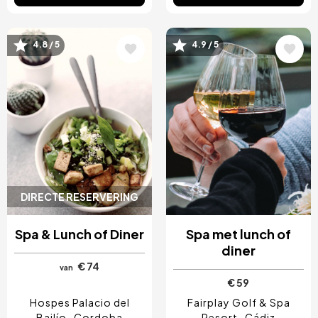
Afbeelding
Afbeelding
4.8 / 5
4.9 / 5
DIRECTE RESERVERING
Spa & Lunch of Diner
Spa met lunch of
diner
€ 74
van
€ 59
Hospes Palacio del
Fairplay Golf & Spa
Bailío
Cordoba
Resort
Cádiz