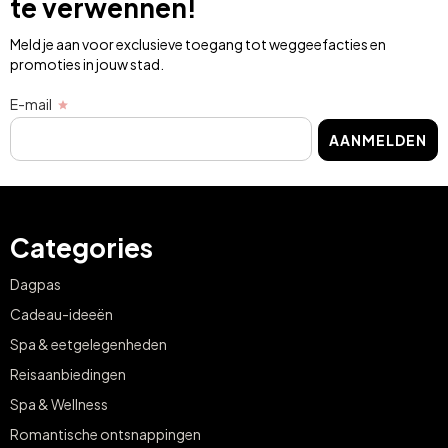
te verwennen!
Meld je aan voor exclusieve toegang tot weggeefacties en
promoties in jouw stad.
E-mail
AANMELDEN
Categories
Dagpas
Cadeau-ideeën
Spa & eetgelegenheden
Reisaanbiedingen
Spa & Wellness
Romantische ontsnappingen