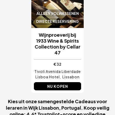
ALLEEN VOLWASSENEN
DIRECTE RESERVERING
Wijnproeverij bij
1933 Wine & Spirits
Collection by Cellar
47
€ 32
Tivoli Avenida Liberdade
Lisboa Hotel
Lissabon
NU KOPEN
Kies uit onze samengestelde Cadeaus voor
leraren in Wijk Lissabon, Portugal. Koop veilig
online: 4,6* Trustpilot-score en volledige