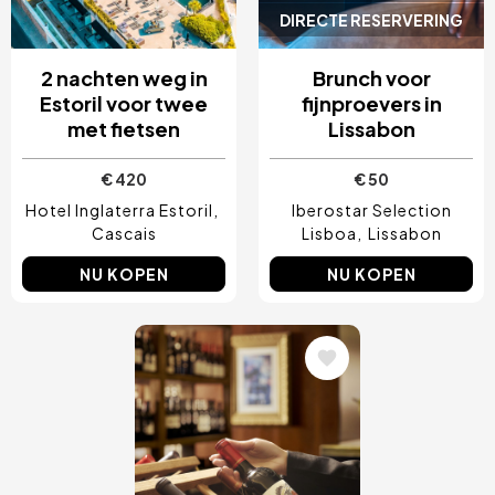
DIRECTE RESERVERING
2 nachten weg in
Brunch voor
Estoril voor twee
fijnproevers in
met fietsen
Lissabon
€ 420
€ 50
Hotel Inglaterra Estoril
Iberostar Selection
Cascais
Lisboa
Lissabon
NU KOPEN
NU KOPEN
Afbeelding