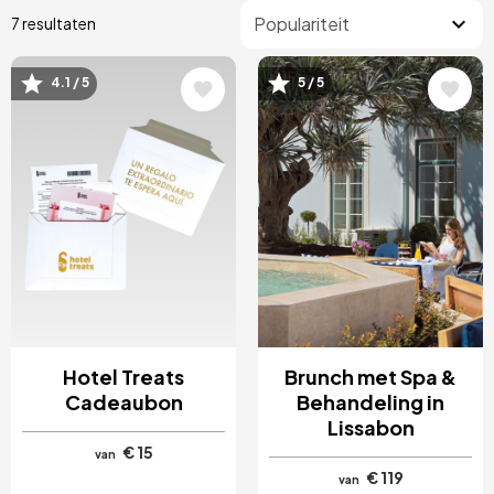
7 resultaten
4.1 / 5
5 / 5
Afbeelding
Afbeelding
Hotel Treats
Brunch met Spa &
Cadeaubon
Behandeling in
Lissabon
€ 15
van
€ 119
van