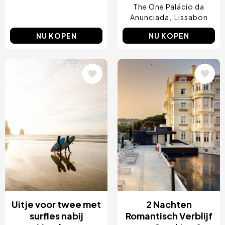
The One Palácio da
Anunciada
Lissabon
NU KOPEN
NU KOPEN
Afbeelding
Afbeelding
Uitje voor twee met
2 Nachten
surfles nabij
Romantisch Verblijf