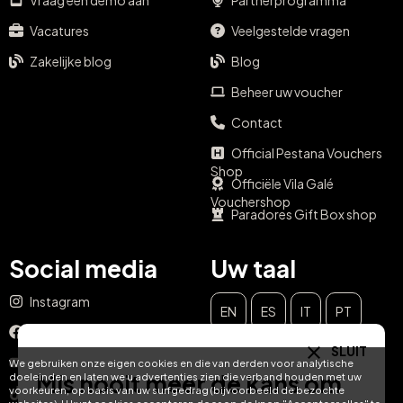
Vraag een demo aan
Partnerprogramma
Vacatures
Veelgestelde vragen
Zakelijke blog
Blog
Beheer uw voucher
Contact
Official Pestana Vouchers
Shop
Officiële Vila Galé
Vouchershop
Paradores Gift Box shop
Social media
Uw taal
Instagram
EN
ES
IT
PT
Facebook
SLUIT
DE
FR
NL
YouTube
We gebruiken onze eigen cookies en die van derden voor analytische
Mis nooit meer de kans om
doeleinden en laten we u advertenties zien die verband houden met uw
voorkeuren, op basis van uw surfgedrag (bijvoorbeeld de bezochte
TikTok