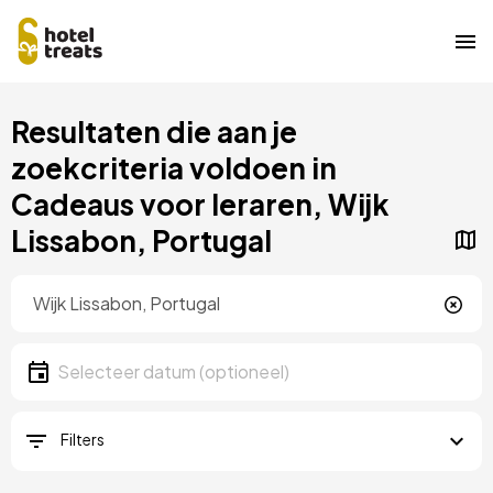
Overslaan
Resultaten die aan je
naar
hoofdinhoud
zoekcriteria voldoen in
Cadeaus voor leraren, Wijk
Lissabon, Portugal
Locatie
Locatie
Datum
Selecteer een datum
Filters