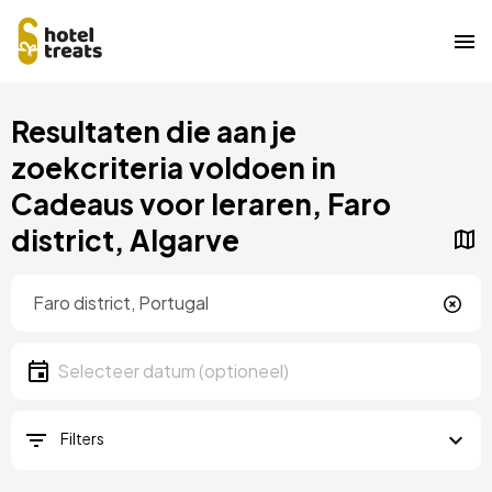
Overslaan
Resultaten die aan je
naar
hoofdinhoud
zoekcriteria voldoen in
Cadeaus voor leraren, Faro
district, Algarve
Locatie
Locatie
Datum
Selecteer een datum
Filters