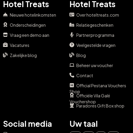
Hotel Treats
Hotel Treats
Nieuwe hotelinkomsten
Over hoteltreats.com
Onderscheidingen
Relatiegeschenken
Vraag een demo aan
Partnerprogramma
Vacatures
Veelgestelde vragen
Zakelijke blog
Blog
Beheer uw voucher
Contact
Official Pestana Vouchers
Shop
Officiële Vila Galé
Vouchershop
Paradores Gift Box shop
Social media
Uw taal