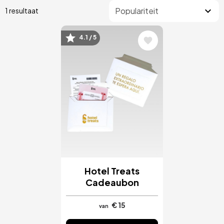
1 resultaat
4.1 / 5
Afbeelding
Hotel Treats
Cadeaubon
€ 15
van