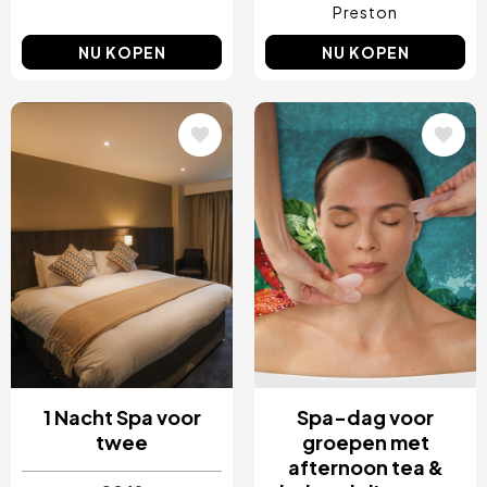
Preston
NU KOPEN
NU KOPEN
Afbeelding
Afbeelding
1 Nacht Spa voor
Spa-dag voor
twee
groepen met
afternoon tea &