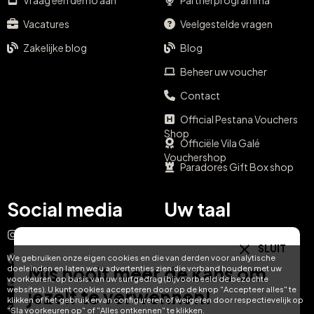
Vraag een demo aan
Partnerprogramma
Vacatures
Veelgestelde vragen
Zakelijke blog
Blog
Beheer uw voucher
Contact
Official Pestana Vouchers
Shop
Officiële Vila Galé
Vouchershop
Paradores Gift Box shop
Social media
Uw taal
Instagram
EN
ES
IT
PT
SLUIT
We gebruiken onze eigen cookies en die van derden voor analytische
Facebook
Mis nooit meer de kans om
doeleinden en laten we u advertenties zien die verband houden met uw
DE
FR
NL
voorkeuren, op basis van uw surfgedrag (bijvoorbeeld de bezochte
YouTube
websites). U kunt cookies accepteren door op de knop "Accepteer alles" te
jezelf te verwennen!
klikken of het gebruik ervan configureren of weigeren door respectievelijk op
TikTok
"Sla voorkeuren op" of "Alles ontkennen" te klikken.