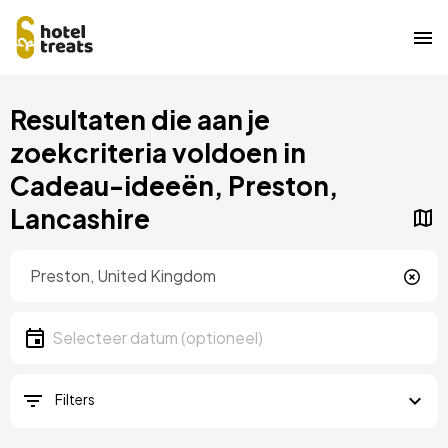
Overslaan
Resultaten die aan je
naar
hoofdinhoud
zoekcriteria voldoen in
Cadeau-ideeën, Preston,
Lancashire
Locatie
Locatie
Datum
Selecteer een datum
Filters