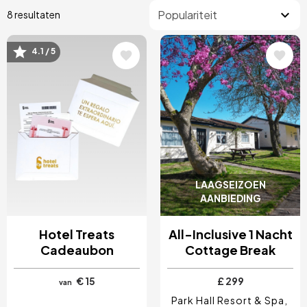
8 resultaten
4.1 / 5
Afbeelding
Afbeelding
LAAGSEIZOEN
AANBIEDING
Hotel Treats
All-Inclusive 1 Nacht
Cadeaubon
Cottage Break
€ 15
£ 299
van
Park Hall Resort & Spa